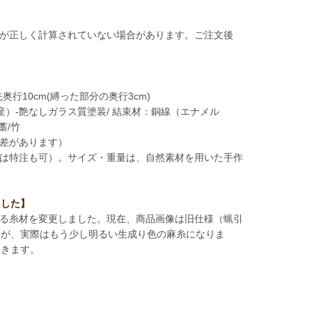
が正しく計算されていない場合があります。ご注文後
奥行10cm(縛った部分の奥行3cm)
）-艶なしガラス質塗装/ 結束材：銅線（エナメル
藁/竹
体差があります）
は特注も可）。サイズ・重量は、自然素材を用いた手作
ました】
用する糸材を変更しました。現在、商品画像は旧仕様（蝋引
すが、実際はもう少し明るい生成り色の麻糸になりま
いきます。