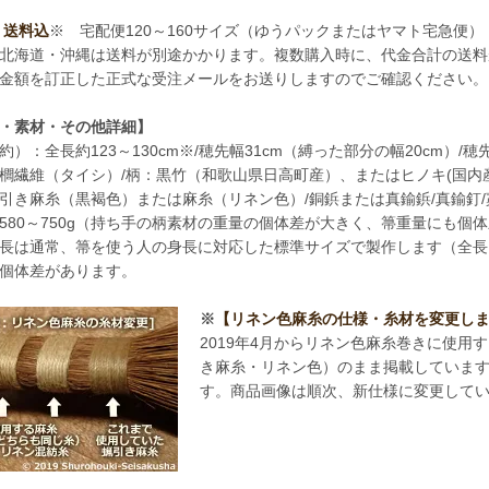
] 送料込
※ 宅配便120～160サイズ（ゆうパックまたはヤマト宅急便）
北海道・沖縄は送料が別途かかります。複数購入時に、代金合計の送料
金額を訂正した正式な受注メールをお送りしますのでご確認ください。
・素材・その他詳細】
約）：全長約123～130cm※/穂先幅31cm（縛った部分の幅20cm）/穂先
櫚繊維（タイシ）/柄：黒竹（和歌山県日高町産）、またはヒノキ(国内産
引き麻糸（黒褐色）または麻糸（リネン色）/銅鋲または真鍮鋲/真鍮釘/
580～750g（持ち手の柄素材の重量の個体差が大きく、箒重量にも個
長は通常、箒を使う人の身長に対応した標準サイズで製作します（全長
個体差があります。
※
【リネン色麻糸の仕様・糸材を変更し
2019年4月からリネン色麻糸巻きに使
き麻糸・リネン色）のまま掲載していま
す。商品画像は順次、新仕様に変更して