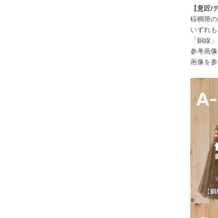
【意匠/
棕櫚箒の
いずれも
「銅線」
参考画像
画像を参