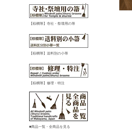
【棕櫚箒】寺社・祭壇用の箒
【棕櫚箒】送料別の小箒
【棕櫚箒】修理・特注
■商品一覧・全商品を見る