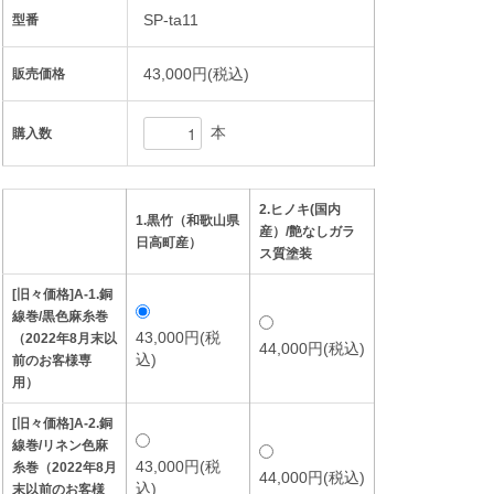
SP-ta11
型番
43,000円(税込)
販売価格
本
購入数
2.ヒノキ(国内
1.黒竹（和歌山県
産）/艶なしガラ
日高町産）
ス質塗装
[旧々価格]A-1.銅
線巻/黒色麻糸巻
43,000円(税
（2022年8月末以
44,000円(税込)
込)
前のお客様専
用）
[旧々価格]A-2.銅
線巻/リネン色麻
43,000円(税
糸巻（2022年8月
44,000円(税込)
込)
末以前のお客様