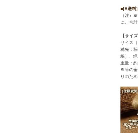
■[A送料
（注）※
に、合計
【サイズ
サイズ（
穂先：棕
線）、蝋
重量：約
※箒の全
りのため