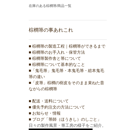
在庫のある棕櫚箒/商品一覧
棕櫚箒の事あれこれ
■ 棕櫚箒の製造工程｜棕櫚箒ができるまで
■ 棕櫚箒のお手入れ・保管方法
■ 棕櫚箒製作舎と箒について
■ 棕櫚箒について基本的なこと
■「鬼毛箒」鬼毛箒・本鬼毛箒・総本鬼毛
箒の違い
■「皮箒」棕櫚の樹皮をそのまま束ねた昔
ながらの棕櫚箒
■ 配送・送料について
■ 優先予約注文の方法について
■ お知らせ・情報
■ ブログ「箒師（ほうきし）のしごと」
日々の製作風景・箒工房の様子をご紹介。