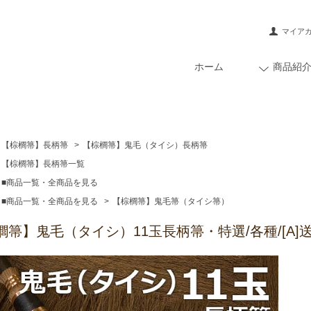
マイア
ホーム
商品紹
【棕櫚箒】長柄箒
>
【棕櫚箒】鬼毛（タイシ）長柄箒
【棕櫚箒】長柄箒一覧
■商品一覧・全商品を見る
■商品一覧・全商品を見る
>
【棕櫚箒】鬼毛箒（タイシ箒）
櫚箒】鬼毛（タイシ）11玉長柄箒・特選/各種/[A