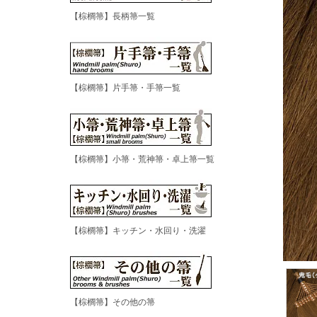
【棕櫚箒】長柄箒一覧
【棕櫚箒】片手箒・手箒一覧
【棕櫚箒】小箒・荒神箒・卓上箒一覧
【棕櫚箒】キッチン・水回り・洗濯
【棕櫚箒】その他の箒