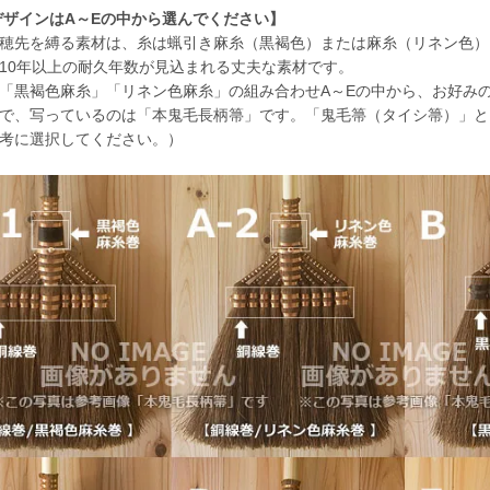
デザインはA～Eの中から選んでください】
穂先を縛る素材は、糸は蝋引き麻糸（黒褐色）または麻糸（リネン色）
10年以上の耐久年数が見込まれる丈夫な素材です。
「黒褐色麻糸」「リネン色麻糸」の組み合わせA～Eの中から、お好み
で、写っているのは「本鬼毛長柄箒」です。「鬼毛箒（タイシ箒）」と
考に選択してください。）