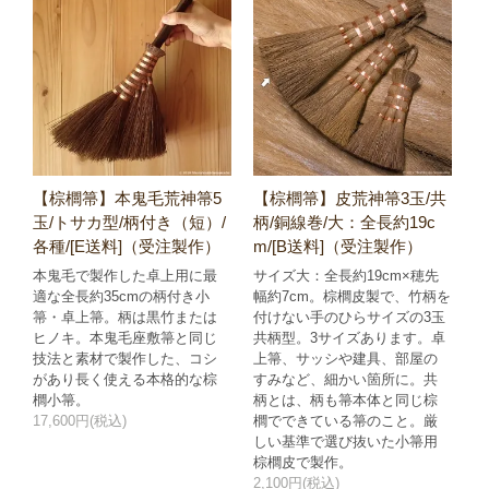
【棕櫚箒】本鬼毛荒神箒5
【棕櫚箒】皮荒神箒3玉/共
玉/トサカ型/柄付き（短）/
柄/銅線巻/大：全長約19c
各種/[E送料]（受注製作）
m/[B送料]（受注製作）
本鬼毛で製作した卓上用に最
サイズ大：全長約19cm×穂先
適な全長約35cmの柄付き小
幅約7cm。棕櫚皮製で、竹柄を
箒・卓上箒。柄は黒竹または
付けない手のひらサイズの3玉
ヒノキ。本鬼毛座敷箒と同じ
共柄型。3サイズあります。卓
技法と素材で製作した、コシ
上箒、サッシや建具、部屋の
があり長く使える本格的な棕
すみなど、細かい箇所に。共
櫚小箒。
柄とは、柄も箒本体と同じ棕
17,600円(税込)
櫚でできている箒のこと。厳
しい基準で選び抜いた小箒用
棕櫚皮で製作。
2,100円(税込)