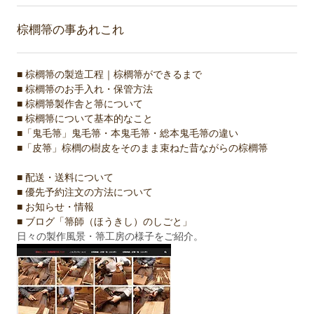
棕櫚箒の事あれこれ
■ 棕櫚箒の製造工程｜棕櫚箒ができるまで
■ 棕櫚箒のお手入れ・保管方法
■ 棕櫚箒製作舎と箒について
■ 棕櫚箒について基本的なこと
■「鬼毛箒」鬼毛箒・本鬼毛箒・総本鬼毛箒の違い
■「皮箒」棕櫚の樹皮をそのまま束ねた昔ながらの棕櫚箒
■ 配送・送料について
■ 優先予約注文の方法について
■ お知らせ・情報
■ ブログ「箒師（ほうきし）のしごと」
日々の製作風景・箒工房の様子をご紹介。