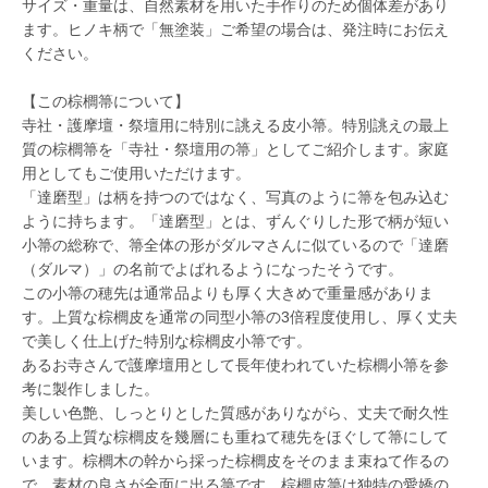
サイズ・重量は、自然素材を用いた手作りのため個体差があり
ます。ヒノキ柄で「無塗装」ご希望の場合は、発注時にお伝え
ください。
【この棕櫚箒について】
寺社・護摩壇・祭壇用に特別に誂える皮小箒。特別誂えの最上
質の棕櫚箒を「寺社・祭壇用の箒」としてご紹介します。家庭
用としてもご使用いただけます。
「達磨型」は柄を持つのではなく、写真のように箒を包み込む
ように持ちます。「達磨型」とは、ずんぐりした形で柄が短い
小箒の総称で、箒全体の形がダルマさんに似ているので「達磨
（ダルマ）」の名前でよばれるようになったそうです。
この小箒の穂先は通常品よりも厚く大きめで重量感がありま
す。上質な棕櫚皮を通常の同型小箒の3倍程度使用し、厚く丈夫
で美しく仕上げた特別な棕櫚皮小箒です。
あるお寺さんで護摩壇用として長年使われていた棕櫚小箒を参
考に製作しました。
美しい色艶、しっとりとした質感がありながら、丈夫で耐久性
のある上質な棕櫚皮を幾層にも重ねて穂先をほぐして箒にして
います。棕櫚木の幹から採った棕櫚皮をそのまま束ねて作るの
で、素材の良さが全面に出る箒です。棕櫚皮箒は独特の愛嬌の