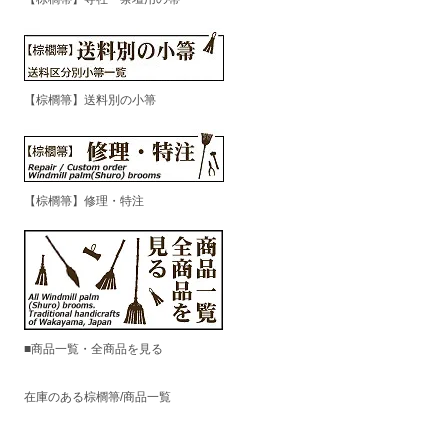
【棕櫚箒】送料別の小箒
【棕櫚箒】修理・特注
■商品一覧・全商品を見る
在庫のある棕櫚箒/商品一覧