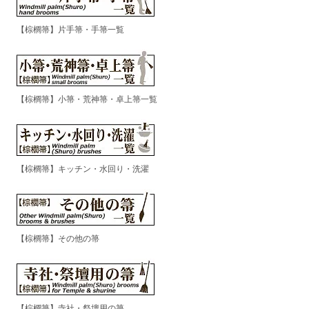
【棕櫚箒】片手箒・手箒一覧
【棕櫚箒】小箒・荒神箒・卓上箒一覧
【棕櫚箒】キッチン・水回り・洗濯
【棕櫚箒】その他の箒
【棕櫚箒】寺社・祭壇用の箒