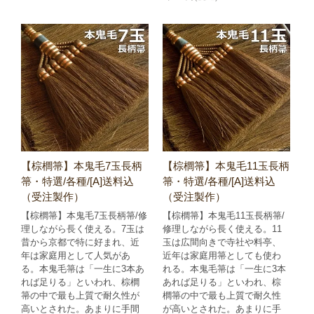
【棕櫚箒】本鬼毛7玉長柄
【棕櫚箒】本鬼毛11玉長柄
箒・特選/各種/[A]送料込
箒・特選/各種/[A]送料込
（受注製作）
（受注製作）
【棕櫚箒】本鬼毛7玉長柄箒/修
【棕櫚箒】本鬼毛11玉長柄箒/
理しながら長く使える。7玉は
修理しながら長く使える。11
昔から京都で特に好まれ、近
玉は広間向きで寺社や料亭、
年は家庭用として人気があ
近年は家庭用箒としても使わ
る。本鬼毛箒は「一生に3本あ
れる。本鬼毛箒は「一生に3本
れば足りる」といわれ、棕櫚
あれば足りる」といわれ、棕
箒の中で最も上質で耐久性が
櫚箒の中で最も上質で耐久性
高いとされた。あまりに手間
が高いとされた。あまりに手