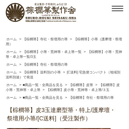
ホーム
>
【棕櫚箒】寺社・祭壇用の箒
>
【棕櫚箒】小箒（護摩壇・祭壇
用）
ホーム
>
【棕櫚箒】小箒・荒神箒・卓上箒一覧
>
【棕櫚箒】小箒・荒神
箒・卓上箒一覧/3玉
ホーム
>
【棕櫚箒】寺社・祭壇用の箒
ホーム
>
【棕櫚箒】送料別の小箒
>
[C送料] 宅急便コンパクト（地域別
送料別途）で発送
ホーム
>
■商品一覧・全商品を見る
>
【棕櫚箒】皮箒
>
【棕櫚箒】皮
小箒・荒神箒・卓上箒
>
【棕櫚箒】皮小箒・荒神箒・卓上箒/３玉
ホーム
>
■商品一覧・全商品を見る
>
【棕櫚箒】寺社・祭壇用の箒
【棕櫚箒】皮3玉達磨型箒・特上/護摩壇・
祭壇用小箒/[C送料]（受注製作）