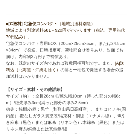
■[C送料] 宅急便コンパクト
（地域別送料別途）
地域により別途送料581～920円がかかります（税込、専用箱代
70円込み）。
宅急便コンパクト専用BOX（20cm×25cm×5cm、または24.8cm
×34cm）で発送。日時指定可。荷物問合せ番号あり。対面でお
届け。内容物3万円まで補償あり。
なお、既定のサイズ内であれば複数同梱可能です。また、
[A]送
料込（北海道・沖縄を除く）
の箒と一梱包で発送する場合の追
加送料はかかりません。
【サイズ・素材・その他詳細】
サイズ（約）：全長28cm※/穂先幅10cm（縛った部分の幅8c
m）/穂先厚み3cm(縛った部分の厚み2.5cm)
穂先：棕櫚皮/柄：黒竹（和歌山県日高町産）、またはヒノキ(国
内産）-艶なしガラス質塗装/結束材：銅線（エナメル線）、蝋引
き麻糸（黒色）または麻糸（リネン色）/木綿糸（黒色）または
リネン麻糸/銅鋲または真鍮鋲/紐