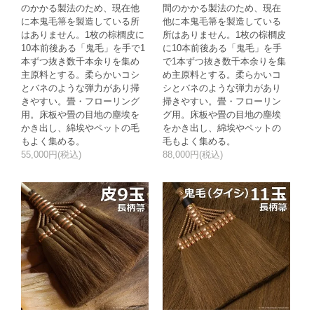
のかかる製法のため、現在他
間のかかる製法のため、現在
に本鬼毛箒を製造している所
他に本鬼毛箒を製造している
はありません。1枚の棕櫚皮に
所はありません。1枚の棕櫚皮
10本前後ある「鬼毛」を手で1
に10本前後ある「鬼毛」を手
本ずつ抜き数千本余りを集め
で1本ずつ抜き数千本余りを集
主原料とする。柔らかいコシ
め主原料とする。柔らかいコ
とバネのような弾力があり掃
シとバネのような弾力があり
きやすい。畳・フローリング
掃きやすい。畳・フローリン
用。床板や畳の目地の塵埃を
グ用。床板や畳の目地の塵埃
かき出し、綿埃やペットの毛
をかき出し、綿埃やペットの
もよく集める。
毛もよく集める。
55,000円(税込)
88,000円(税込)