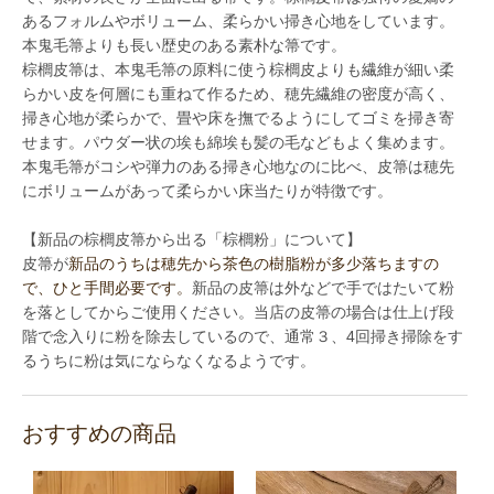
あるフォルムやボリューム、柔らかい掃き心地をしています。
本鬼毛箒よりも長い歴史のある素朴な箒です。
棕櫚皮箒は、本鬼毛箒の原料に使う棕櫚皮よりも繊維が細い柔
らかい皮を何層にも重ねて作るため、穂先繊維の密度が高く、
掃き心地が柔らかで、畳や床を撫でるようにしてゴミを掃き寄
せます。パウダー状の埃も綿埃も髪の毛などもよく集めます。
本鬼毛箒がコシや弾力のある掃き心地なのに比べ、皮箒は穂先
にボリュームがあって柔らかい床当たりが特徴です。
【新品の棕櫚皮箒から出る「棕櫚粉」について】
皮箒が
新品のうちは穂先から茶色の樹脂粉が多少落ちますの
で、ひと手間必要です。
新品の皮箒は外などで手ではたいて粉
を落としてからご使用ください。当店の皮箒の場合は仕上げ段
階で念入りに粉を除去しているので、通常３、4回掃き掃除をす
るうちに粉は気にならなくなるようです。
おすすめの商品