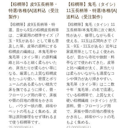
【棕櫚箒】皮9玉長柄箒・
【棕櫚箒】鬼毛（タイシ）
特選/各種/[A]送料込（受注
11玉長柄箒・特選/各種/[A]
製作）
送料込（受注製作）
【棕櫚箒】皮9玉長柄箒・特
【棕櫚箒】鬼毛（タイシ）11
選。昔から9玉の棕櫚皮長柄箒
玉長柄箒/本鬼毛箒に次ぐ耐久
は、ご家庭用の標準サイズ（7
性があり、修理しながら長く
玉・9玉がある）として最も普
使える。11玉は広間向きで（7
及した箒。皮箒の原料にする
玉・9玉・11玉がある）近年は
棕櫚皮の繊維は、本鬼毛箒や
家庭用箒としてもよく使われ
鬼毛箒（タイシ箒）の原料繊
るが、昔から寺社や旅館・料
維と比べると細く柔らかいた
亭などで使われてきた。皮箒
め、床当たりが柔らかい箒に
と比べ繊維が太く、床当たり
なる。厳選した上質な棕櫚皮
は柔らかいながらも適度なコ
をたっぷり使い、密度とボリ
シや弾力があり掃きやすい。
ュームのある柔らかい穂先で
鬼毛箒（タイシ箒）はここ数
床を撫でるように掃く。畳・
十年「鬼毛箒」の名で流通し
フローリング用の箒で、床板
ている棕櫚箒で、上質な太く
や畳の目地の塵埃をかき出
硬い棕櫚繊維（=タイシ）が主
し、パウダー状の塵、綿埃や
原料。畳・フローリング用
ペットの毛もよく集める。皮
で、床板や畳の目地の塵埃を
箒は原則修理をせず壊れるま
かき出し、綿埃やペットの毛
で使う棕櫚箒です。
もよく集める。
25,000円(税込)
43,000円(税込)