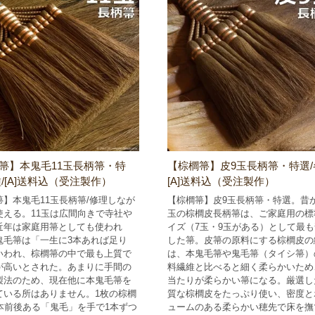
箒】本鬼毛11玉長柄箒・特
【棕櫚箒】皮9玉長柄箒・特選/
種/[A]送料込（受注製作）
[A]送料込（受注製作）
箒】本鬼毛11玉長柄箒/修理しなが
【棕櫚箒】皮9玉長柄箒・特選。昔
使える。11玉は広間向きで寺社や
玉の棕櫚皮長柄箒は、ご家庭用の標
近年は家庭用箒としても使われ
イズ（7玉・9玉がある）として最
鬼毛箒は「一生に3本あれば足り
した箒。皮箒の原料にする棕櫚皮の
いわれ、棕櫚箒の中で最も上質で
は、本鬼毛箒や鬼毛箒（タイシ箒）
が高いとされた。あまりに手間の
料繊維と比べると細く柔らかいため
製法のため、現在他に本鬼毛箒を
当たりが柔らかい箒になる。厳選し
ている所はありません。1枚の棕櫚
質な棕櫚皮をたっぷり使い、密度と
0本前後ある「鬼毛」を手で1本ずつ
ュームのある柔らかい穂先で床を撫