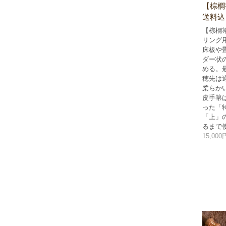
【棕櫚
送料込
【棕櫚
リング
床板や
ダー状
める。
穂先は
柔らか
皮手箒
った「
「上」
るまで
15,00