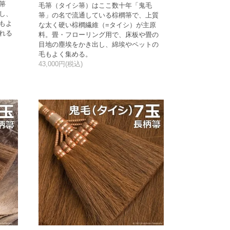
箒
毛箒（タイシ箒）はここ数十年「鬼毛
し、
箒」の名で流通している棕櫚箒で、上質
もよ
な太く硬い棕櫚繊維（=タイシ）が主原
れる
料。畳・フローリング用で、床板や畳の
目地の塵埃をかき出し、綿埃やペットの
毛もよく集める。
43,000円(税込)