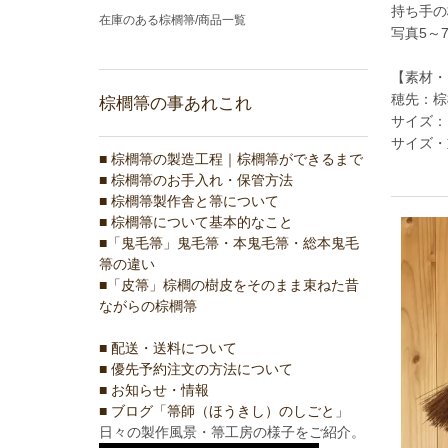
持ち手の
在庫のある棕櫚箒/商品一覧
写真5～
【素材・
穂先：棕
棕櫚箒の事あれこれ
サイズ：
サイズ・
■ 棕櫚箒の製造工程｜棕櫚箒ができるまで
■ 棕櫚箒のお手入れ・保管方法
■ 棕櫚箒製作舎と箒について
■ 棕櫚箒について基本的なこと
■「鬼毛箒」鬼毛箒・本鬼毛箒・総本鬼毛
箒の違い
■「皮箒」棕櫚の樹皮をそのまま束ねた昔
ながらの棕櫚箒
■ 配送・送料について
■ 優先予約注文の方法について
■ お知らせ・情報
■ ブログ「箒師（ほうきし）のしごと」
日々の製作風景・箒工房の様子をご紹介。