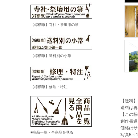
【棕櫚箒】寺社・祭壇用の箒
【棕櫚箒】送料別の小箒
【棕櫚箒】修理・特注
【送料】
送料は再
【この棕
創作書道
価格はサ
■商品一覧・全商品を見る
写真5～