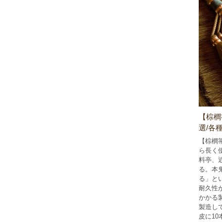
【棕櫚
選/各
【棕櫚
ら長く
料亭、
る。本
る」と
耐久性
かかる
製造し
皮に1