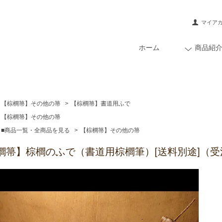
マイア
ホーム
商品紹
【棕櫚箒】その他の箒
>
【棕櫚箒】書道用ふで
【棕櫚箒】その他の箒
■商品一覧・全商品を見る
>
【棕櫚箒】その他の箒
櫚箒】棕櫚のふで（書道用棕櫚筆）[送料別途]（受