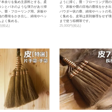
千本余りを集め主原料とする。柔
ように掃く。畳・フローリング用の
コシとバネのような弾力があり掃
で、床板や畳の目地の塵埃をかき出
い。畳・フローリング用。床板や
パウダー状の塵、綿埃やペットの毛
地の塵埃をかき出し、綿埃やペッ
く集める。皮箒は原則修理をせず壊
もよく集める。
まで使う棕櫚箒です。
0円(税込)
25,000円(税込)