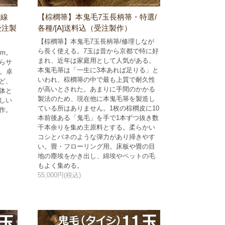
銅線
【棕櫚箒】本鬼毛7玉長柄箒・特選/
受注製
各種/[A]送料込（受注製作）
【棕櫚箒】本鬼毛7玉長柄箒/修理しなが
ら長く使える。7玉は昔から京都で特に好
cm。
まれ、近年は家庭用として人気がある。
らサ
本鬼毛箒は「一生に3本あれば足りる」と
す。卓
いわれ、棕櫚箒の中で最も上質で耐久性
ど、
が高いとされた。あまりに手間のかかる
体と
製法のため、現在他に本鬼毛箒を製造し
しい
ている所はありません。1枚の棕櫚皮に10
作。
本前後ある「鬼毛」を手で1本ずつ抜き数
千本余りを集め主原料とする。柔らかい
コシとバネのような弾力があり掃きやす
い。畳・フローリング用。床板や畳の目
地の塵埃をかき出し、綿埃やペットの毛
もよく集める。
55,000円(税込)