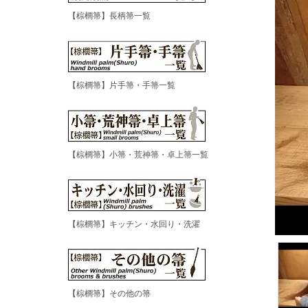
【棕櫚箒】長柄箒一覧
【棕櫚箒】片手箒・手箒一覧
【棕櫚箒】小箒・荒神箒・卓上箒一覧
【棕櫚箒】キッチン・水回り・洗濯
【棕櫚箒】その他の箒