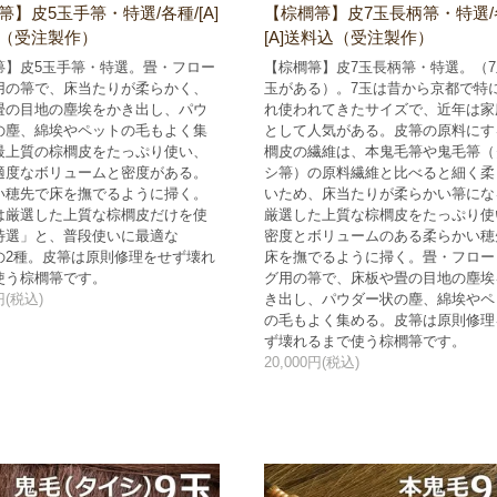
箒】皮5玉手箒・特選/各種/[A]
【棕櫚箒】皮7玉長柄箒・特選/
（受注製作）
[A]送料込（受注製作）
箒】皮5玉手箒・特選。畳・フロー
【棕櫚箒】皮7玉長柄箒・特選。（7
用の箒で、床当たりが柔らかく、
玉がある）。7玉は昔から京都で特
畳の目地の塵埃をかき出し、パウ
れ使われてきたサイズで、近年は家
の塵、綿埃やペットの毛もよく集
として人気がある。皮箒の原料にす
最上質の棕櫚皮をたっぷり使い、
櫚皮の繊維は、本鬼毛箒や鬼毛箒（
適度なボリュームと密度がある。
シ箒）の原料繊維と比べると細く柔
い穂先で床を撫でるように掃く。
いため、床当たりが柔らかい箒にな
は厳選した上質な棕櫚皮だけを使
厳選した上質な棕櫚皮をたっぷり使
特選」と、普段使いに最適な
密度とボリュームのある柔らかい穂
の2種。皮箒は原則修理をせず壊れ
床を撫でるように掃く。畳・フロー
使う棕櫚箒です。
グ用の箒で、床板や畳の目地の塵埃
0円(税込)
き出し、パウダー状の塵、綿埃やペ
の毛もよく集める。皮箒は原則修理
ず壊れるまで使う棕櫚箒です。
20,000円(税込)