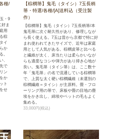
各種/
【棕櫚箒】鬼毛（タイシ）7玉長柄
箒・特選/各種/[A]送料込（受注製
作）
玉・9
に好ま
【棕櫚箒】鬼毛（タイシ）7玉長柄箒/本
庭用
鬼毛箒に次ぐ耐久性があり、修理しなが
る棕
ら長く使える。7玉は昔から京都で特に好
タイ
まれ使われてきたサイズで、近年は家庭
らか
用として人気がある。棕櫚皮箒と比べる
る。
と繊維が太く、床当たりは柔らかいなが
い、
らも適度なコシや弾力があり掃き心地が
先で
良い。鬼毛箒（タイシ箒）は、ここ数十
リン
年「鬼毛箒」の名で流通している棕櫚箒
をか
で、上質な太く硬い棕櫚繊維（未選別の
ット
棕櫚繊維＝タイシ）が主原料。畳・フロ
をせ
ーリング用の箒で、床板や畳の目地の塵
埃をかき出し、綿埃やペットの毛もよく
集める。
33,000円(税込)