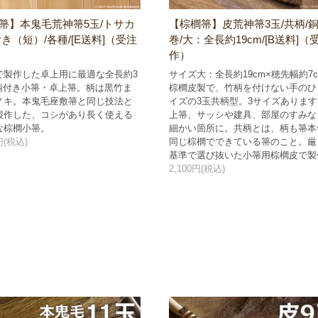
箒】本鬼毛荒神箒5玉/トサカ
【棕櫚箒】皮荒神箒3玉/共柄/
付き（短）/各種/[E送料]（受注
巻/大：全長約19cm/[B送料]（
作）
で製作した卓上用に最適な全長約3
サイズ大：全長約19cm×穂先幅約7
の柄付き小箒・卓上箒。柄は黒竹ま
棕櫚皮製で、竹柄を付けない手のひ
ノキ。本鬼毛座敷箒と同じ技法と
イズの3玉共柄型。3サイズありま
製作した、コシがあり長く使える
上箒、サッシや建具、部屋のすみな
な棕櫚小箒。
細かい箇所に。共柄とは、柄も箒本
0円(税込)
同じ棕櫚でできている箒のこと。厳
基準で選び抜いた小箒用棕櫚皮で製
2,100円(税込)