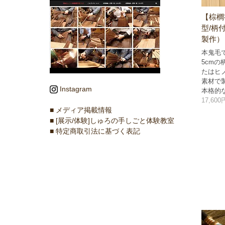
【棕櫚
型/柄
製作）
本鬼毛
5cm
たはヒ
素材で
Instagram
本格的
17,60
■ メディア掲載情報
■ [展示/体験]しゅろの手しごと体験教室
■ 特定商取引法に基づく表記