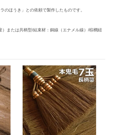
レラのほうき」との依頼で製作したものです。
産）または共柄型/結束材：銅線（エナメル線）/棕櫚紐