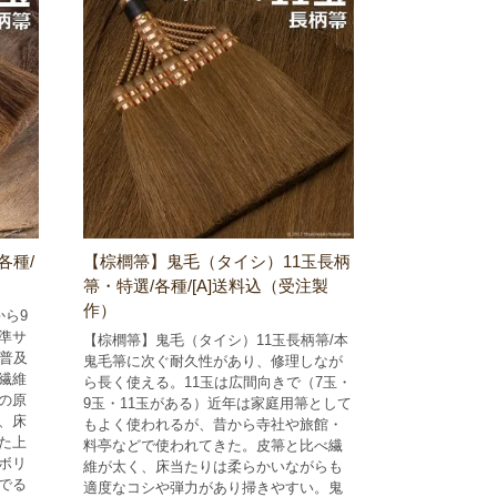
各種/
【棕櫚箒】鬼毛（タイシ）11玉長柄
箒・特選/各種/[A]送料込（受注製
作）
から9
準サ
【棕櫚箒】鬼毛（タイシ）11玉長柄箒/本
も普及
鬼毛箒に次ぐ耐久性があり、修理しなが
繊維
ら長く使える。11玉は広間向きで（7玉・
の原
9玉・11玉がある）近年は家庭用箒として
、床
もよく使われるが、昔から寺社や旅館・
た上
料亭などで使われてきた。皮箒と比べ繊
ボリ
維が太く、床当たりは柔らかいながらも
でる
適度なコシや弾力があり掃きやすい。鬼