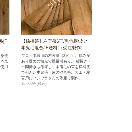
[F
【棕櫚箒】左官箒6玉/黒竹柄/皮と
本鬼毛混合/[E送料]（受注製作）
けを使
プロ・本職用の左官箒（柄付）。厚みが
ら本鬼
あり硬めの穂先で重量感あり。 縦掃き・
を使用
土間掃きも考慮し、本鬼毛の束を棕櫚皮
で包んだ本鬼毛・皮の混合箒。大工・左
官用にフジワラさんの依頼で製作。
15,000円(税込)