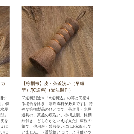
リガ
【棕櫚箒】皮・茶釜洗い（吊紐
型）/[C送料]（受注製作）
梱す
[C送料別途※「A送料込」の箒と同梱す
]。特
る場合を除き、別途送料が必要です]。特
・水屋
殊な棕櫚製品のひとつで、茶道具・水屋
ネ型」
道具の、茶釜の底洗い。棕櫚皮製。棕櫚
櫚皮を
紐付き。どちらかといえば見た目重視の
いえば
箒で、他用途・普段使いにはお勧めして
使いに
いません。（普段使いには、より使いや