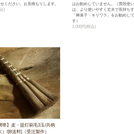
わせください。お見積もりします。
はお勧めしていません。（普段使
込)
は、より使いやすく丈夫で長持ち
「棒束子・キリワラ」をお勧めし
す）
2,000円(税込)
櫚箒】皮・提灯刷毛3玉/共柄
）/[B送料]（受注製作）