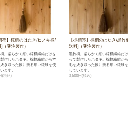
櫚箒】棕櫚のはたき/ヒノキ柄/
【棕櫚箒】棕櫚のはたき/黒竹柄/
料]（受注製作）
送料]（受注製作）
キ柄。柔らかく細い棕櫚繊維だけを
黒竹柄。柔らかく細い棕櫚繊維だ
て製作したハタキ。棕櫚繊維から本
って製作したハタキ。棕櫚繊維か
を抜き取った後に残る細い繊維を使
毛を抜き取った後に残る細い繊維
ています。
しています。
0円(税込)
3,500円(税込)