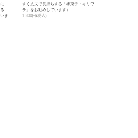
いに
すく丈夫で長持ちする「棒束子・キリワ
する
ラ」をお勧めしています）
ていま
1,800円(税込)