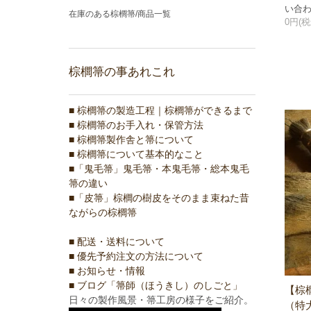
い合
在庫のある棕櫚箒/商品一覧
0円(税
棕櫚箒の事あれこれ
■ 棕櫚箒の製造工程｜棕櫚箒ができるまで
■ 棕櫚箒のお手入れ・保管方法
■ 棕櫚箒製作舎と箒について
■ 棕櫚箒について基本的なこと
■「鬼毛箒」鬼毛箒・本鬼毛箒・総本鬼毛
箒の違い
■「皮箒」棕櫚の樹皮をそのまま束ねた昔
ながらの棕櫚箒
■ 配送・送料について
■ 優先予約注文の方法について
■ お知らせ・情報
■ ブログ「箒師（ほうきし）のしごと」
【棕
日々の製作風景・箒工房の様子をご紹介。
（特大