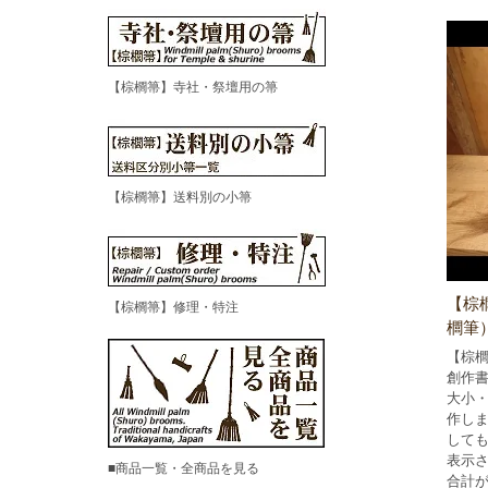
【棕櫚箒】寺社・祭壇用の箒
【棕櫚箒】送料別の小箒
【棕
【棕櫚箒】修理・特注
櫚筆
【棕櫚
創作
大小
作し
しても
表示
■商品一覧・全商品を見る
合計