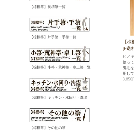
【棕櫚箒】長柄箒一覧
【棕櫚箒】片手箒・手箒一覧
【棕
[F送
ヒノ
使っ
【棕櫚箒】小箒・荒神箒・卓上箒一覧
鬼毛
用し
3,85
【棕櫚箒】キッチン・水回り・洗濯
【棕櫚箒】その他の箒