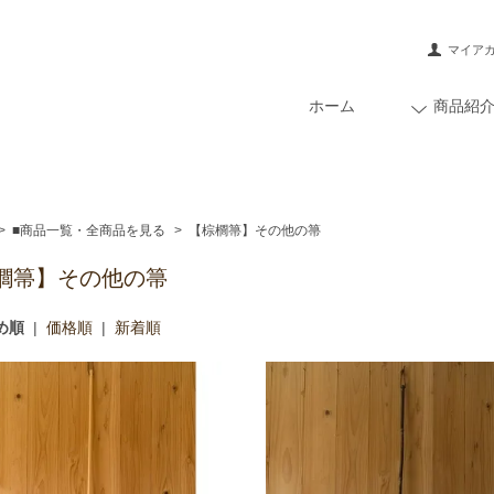
マイア
ホーム
商品紹
>
■商品一覧・全商品を見る
>
【棕櫚箒】その他の箒
櫚箒】その他の箒
め順
|
価格順
|
新着順