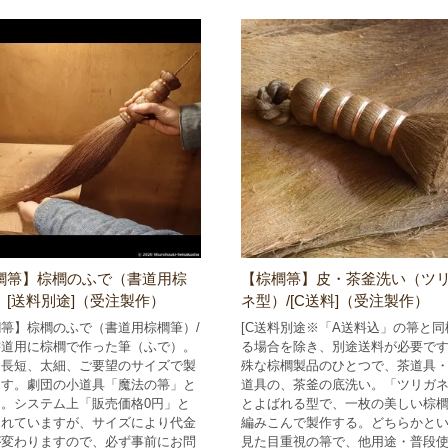
櫚箒】棕櫚のふで（書道用棕
【棕櫚箒】皮・茶釜洗い（ツ
）[送料別途]（受注製作）
ネ型）/[C送料]（受注製作）
箒】棕櫚のふで（書道用棕櫚筆）/
[C送料別途※「A送料込」の箒と同
書道用に棕櫚で作った筆（ふで）。
る場合を除き、別途送料が必要です
・長短、太細、ご要望のサイズで製
殊な棕櫚製品のひとつで、茶道具
ます。劇団の小道具「魔法の箒」と
道具の、茶釜の底洗い。「ツリガ
。システム上「販売価格0円」と
とよばれる型で、一枚の美しい棕
されていますが、サイズにより代金
編みこんで製作する。どちらかと
が変わりますので、必ず事前にお問
見た目重視の箒で、他用途・普段