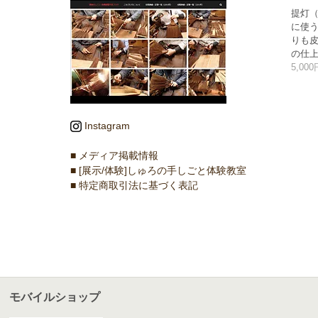
提灯
に使
りも
の仕
5,00
Instagram
■ メディア掲載情報
■ [展示/体験]しゅろの手しごと体験教室
■ 特定商取引法に基づく表記
モバイルショップ