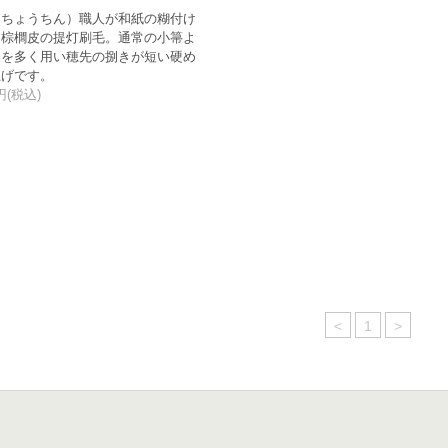
（ちょうちん）職人が和紙の糊付け
う棕櫚皮の提灯刷毛。通常の小箒よ
皮を多く用い穂先の捌きが短い硬め
上げです。
0円(税込)
<
1
>