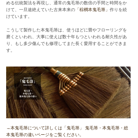
める伝統製法を再現し、通常の鬼毛箒の数倍の手間と時間をか
けて、一旦途絶えていた古来本来の
「棕櫚本鬼毛箒」
作りを続
けています。
こうして製作した本鬼毛箒は、使うほどに畳やフローリングを
磨くといわれ、大事に使えば数十年もつといわれる耐久性があ
り、もし多少傷んでも修理してまた長く愛用することができま
す。
→本鬼毛箒について詳しくは「鬼毛箒」 鬼毛箒・本鬼毛箒・総
本鬼毛箒の違いページをご覧ください。