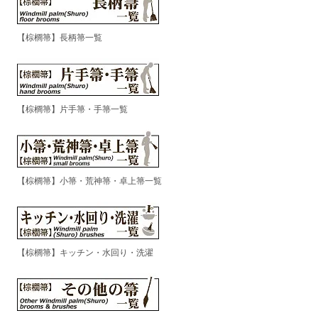
【棕櫚箒】長柄箒一覧
【棕櫚箒】片手箒・手箒一覧
【棕櫚箒】小箒・荒神箒・卓上箒一覧
【棕櫚箒】キッチン・水回り・洗濯