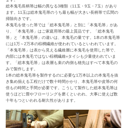
総本鬼毛長柄箒は幅の異なる3種類（11玉・9玉・7玉）があり
ます。11玉は総本鬼毛箒のうち最も幅が大きい長柄箒で広間の
掃除向きです。
本鬼毛を使った箒では「総本鬼毛箒」と別に「本鬼毛箒」があ
り、「本鬼毛箒」はご家庭用箒の最上質品です。「総本鬼毛
箒」と「本鬼毛箒」の違いは、本鬼毛の量です。1本の本鬼毛箒
には1万～2万本の棕櫚繊維が使われているといわれています。
「本鬼毛箒」は表から見える繊維層に本鬼毛を使用した箒で、
内部には本鬼毛ではない棕櫚繊維=タイシも少量使われていま
す。「総本鬼毛箒」は表層も束の内側も穂先はすべて本鬼毛の
みで製作します。
1本の総本鬼毛箒を製作するのに必要な1万本以上の本鬼毛を抜
き集め揃える工程だけで数十時間かかり、本鬼毛箒や皮箒の何
倍もの時間と手間が必要です。こうして製作した総本鬼毛箒は
使うほどに畳やフローリングを磨くといわれ、大事に使えば数
十年もつといわれる耐久性があります。