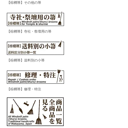
【棕櫚箒】その他の箒
【棕櫚箒】寺社・祭壇用の箒
【棕櫚箒】送料別の小箒
【棕櫚箒】修理・特注