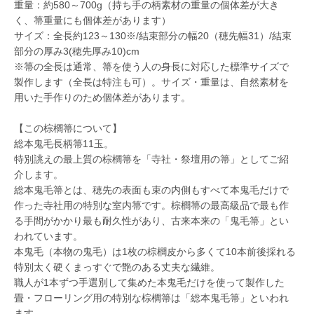
重量：約580～700g（持ち手の柄素材の重量の個体差が大き
く、箒重量にも個体差があります）
サイズ：全長約123～130※/結束部分の幅20（穂先幅31）/結束
部分の厚み3(穂先厚み10)cm
※箒の全長は通常、箒を使う人の身長に対応した標準サイズで
製作します（全長は特注も可）。サイズ・重量は、自然素材を
用いた手作りのため個体差があります。
【この棕櫚箒について】
総本鬼毛長柄箒11玉。
特別誂えの最上質の棕櫚箒を「寺社・祭壇用の箒」としてご紹
介します。
総本鬼毛箒とは、穂先の表面も束の内側もすべて本鬼毛だけで
作った寺社用の特別な室内箒です。棕櫚箒の最高級品で最も作
る手間がかかり最も耐久性があり、古来本来の「鬼毛箒」とい
われています。
本鬼毛（本物の鬼毛）は1枚の棕櫚皮から多くて10本前後採れる
特別太く硬くまっすぐで艶のある丈夫な繊維。
職人が1本ずつ手選別して集めた本鬼毛だけを使って製作した
畳・フローリング用の特別な棕櫚箒は「総本鬼毛箒」といわれ
ます。