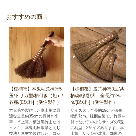
おすすめの商品
【棕櫚箒】本鬼毛荒神箒5
【棕櫚箒】皮荒神箒3玉/共
玉/トサカ型/柄付き（短）/
柄/銅線巻/大：全長約19c
各種/[E送料]（受注製作）
m/[B送料]（受注製作）
本鬼毛で製作した卓上用に最
サイズ大：全長約19cm×穂先
適な全長約35cmの柄付き小
幅約7cm。棕櫚皮製で、竹柄を
箒・卓上箒。柄は黒竹または
付けない手のひらサイズの3玉
ヒノキ。本鬼毛座敷箒と同じ
共柄型。3サイズあります。卓
技法と素材で製作した、コシ
上箒、サッシや建具、部屋の