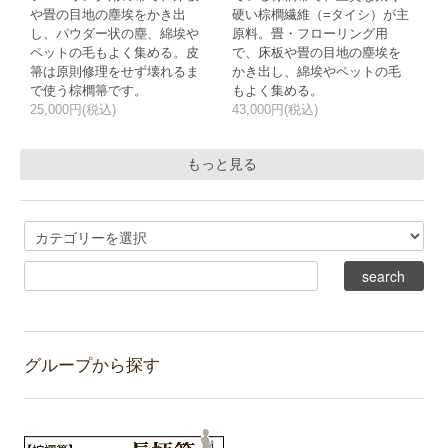
や畳の目地の塵埃をかき出
硬い棕櫚繊維（=タイシ）が主
し、パウダー状の塵、綿埃や
原料。畳・フローリング用
ペットの毛もよく集める。皮
で、床板や畳の目地の塵埃を
箒は原則修理をせず壊れるま
かき出し、綿埃やペットの毛
で使う棕櫚箒です。
もよく集める。
25,000円(税込)
43,000円(税込)
もっと見る
グループから探す