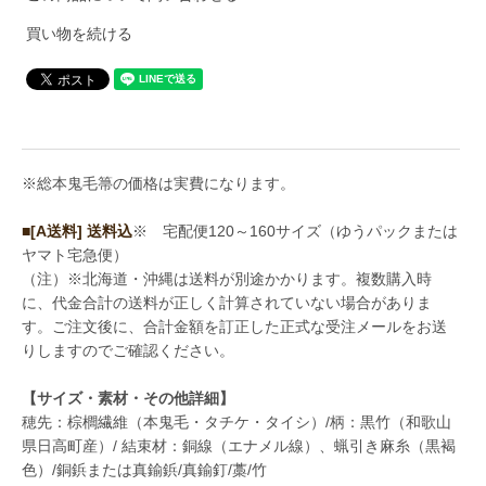
買い物を続ける
※総本鬼毛箒の価格は実費になります。
■[A送料] 送料込
※ 宅配便120～160サイズ（ゆうパックまたは
ヤマト宅急便）
（注）※北海道・沖縄は送料が別途かかります。複数購入時
に、代金合計の送料が正しく計算されていない場合がありま
す。ご注文後に、合計金額を訂正した正式な受注メールをお送
りしますのでご確認ください。
【サイズ・素材・その他詳細】
穂先：棕櫚繊維（本鬼毛・タチケ・タイシ）/柄：黒竹（和歌山
県日高町産）/ 結束材：銅線（エナメル線）、蝋引き麻糸（黒褐
色）/銅鋲または真鍮鋲/真鍮釘/藁/竹