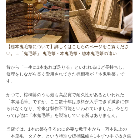
【総本鬼毛箒について】詳しくはこちらのページをご覧くださ
い。→「鬼毛箒」 鬼毛箒・本鬼毛箒・総本鬼毛箒の違い
昔から「一生に3本あれば足りる」といわれるほど長持ちし、
修理をしながら長く愛用されてきた棕櫚箒が「本鬼毛箒」で
す。
かつて、棕櫚箒のうち最も高品質で耐久性があるといわれた
「本鬼毛箒」ですが、ここ数十年は原料が入手できず滅多に作
られなくなり、将来は製作不可能といわれていました。今とな
っては他に「本鬼毛箒」を製造している所はありません。
当店では、1本の箒を作るのに必要な数千本から一万本以上の
「本鬼毛・タチケ」という特別な棕櫚繊維を1本ずつ手で抜き集