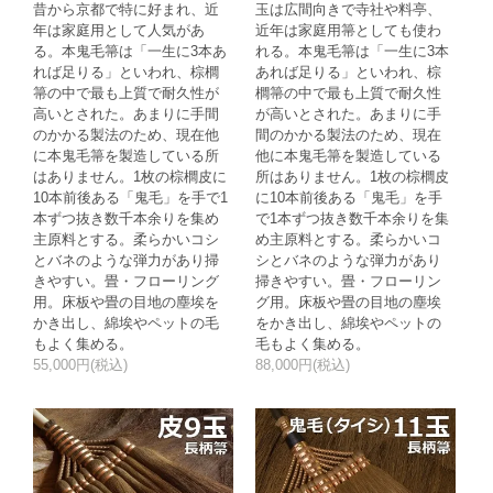
昔から京都で特に好まれ、近
玉は広間向きで寺社や料亭、
年は家庭用として人気があ
近年は家庭用箒としても使わ
る。本鬼毛箒は「一生に3本あ
れる。本鬼毛箒は「一生に3本
れば足りる」といわれ、棕櫚
あれば足りる」といわれ、棕
箒の中で最も上質で耐久性が
櫚箒の中で最も上質で耐久性
高いとされた。あまりに手間
が高いとされた。あまりに手
のかかる製法のため、現在他
間のかかる製法のため、現在
に本鬼毛箒を製造している所
他に本鬼毛箒を製造している
はありません。1枚の棕櫚皮に
所はありません。1枚の棕櫚皮
10本前後ある「鬼毛」を手で1
に10本前後ある「鬼毛」を手
本ずつ抜き数千本余りを集め
で1本ずつ抜き数千本余りを集
主原料とする。柔らかいコシ
め主原料とする。柔らかいコ
とバネのような弾力があり掃
シとバネのような弾力があり
きやすい。畳・フローリング
掃きやすい。畳・フローリン
用。床板や畳の目地の塵埃を
グ用。床板や畳の目地の塵埃
かき出し、綿埃やペットの毛
をかき出し、綿埃やペットの
もよく集める。
毛もよく集める。
55,000円(税込)
88,000円(税込)