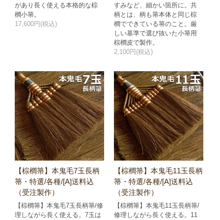
があり長く使える本格的な棕
すみなど、細かい箇所に。共
櫚小箒。
柄とは、柄も箒本体と同じ棕
17,600円(税込)
櫚でできている箒のこと。厳
しい基準で選び抜いた小箒用
棕櫚皮で製作。
2,100円(税込)
【棕櫚箒】本鬼毛7玉長柄
【棕櫚箒】本鬼毛11玉長柄
箒・特選/各種/[A]送料込
箒・特選/各種/[A]送料込
（受注製作）
（受注製作）
【棕櫚箒】本鬼毛7玉長柄箒/修
【棕櫚箒】本鬼毛11玉長柄箒/
理しながら長く使える。7玉は
修理しながら長く使える。11