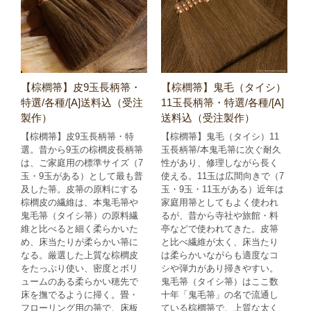
【棕櫚箒】皮9玉長柄箒・
【棕櫚箒】鬼毛（タイシ）
特選/各種/[A]送料込（受注
11玉長柄箒・特選/各種/[A]
製作）
送料込（受注製作）
【棕櫚箒】皮9玉長柄箒・特
【棕櫚箒】鬼毛（タイシ）11
選。昔から9玉の棕櫚皮長柄箒
玉長柄箒/本鬼毛箒に次ぐ耐久
は、ご家庭用の標準サイズ（7
性があり、修理しながら長く
玉・9玉がある）として最も普
使える。11玉は広間向きで（7
及した箒。皮箒の原料にする
玉・9玉・11玉がある）近年は
棕櫚皮の繊維は、本鬼毛箒や
家庭用箒としてもよく使われ
鬼毛箒（タイシ箒）の原料繊
るが、昔から寺社や旅館・料
維と比べると細く柔らかいた
亭などで使われてきた。皮箒
め、床当たりが柔らかい箒に
と比べ繊維が太く、床当たり
なる。厳選した上質な棕櫚皮
は柔らかいながらも適度なコ
をたっぷり使い、密度とボリ
シや弾力があり掃きやすい。
ュームのある柔らかい穂先で
鬼毛箒（タイシ箒）はここ数
床を撫でるように掃く。畳・
十年「鬼毛箒」の名で流通し
フローリング用の箒で、床板
ている棕櫚箒で、上質な太く