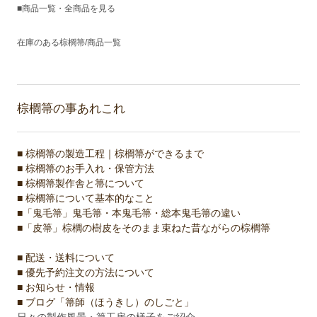
■商品一覧・全商品を見る
在庫のある棕櫚箒/商品一覧
棕櫚箒の事あれこれ
■ 棕櫚箒の製造工程｜棕櫚箒ができるまで
■ 棕櫚箒のお手入れ・保管方法
■ 棕櫚箒製作舎と箒について
■ 棕櫚箒について基本的なこと
■「鬼毛箒」鬼毛箒・本鬼毛箒・総本鬼毛箒の違い
■「皮箒」棕櫚の樹皮をそのまま束ねた昔ながらの棕櫚箒
■ 配送・送料について
■ 優先予約注文の方法について
■ お知らせ・情報
■ ブログ「箒師（ほうきし）のしごと」
日々の製作風景・箒工房の様子をご紹介。