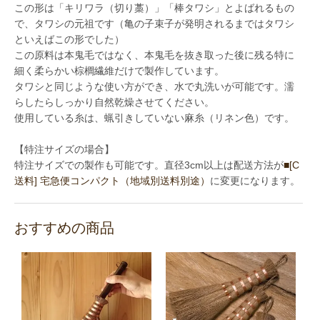
この形は「キリワラ（切り藁）」「棒タワシ」とよばれるもの
で、タワシの元祖です（亀の子束子が発明されるまではタワシ
といえばこの形でした）
この原料は本鬼毛ではなく、本鬼毛を抜き取った後に残る特に
細く柔らかい棕櫚繊維だけで製作しています。
タワシと同じような使い方ができ、水で丸洗いが可能です。濡
らしたらしっかり自然乾燥させてください。
使用している糸は、蝋引きしていない麻糸（リネン色）です。
【特注サイズの場合】
特注サイズでの製作も可能です。直径3cm以上は配送方法が
■[C
送料] 宅急便コンパクト（地域別送料別途）
に変更になります。
おすすめの商品