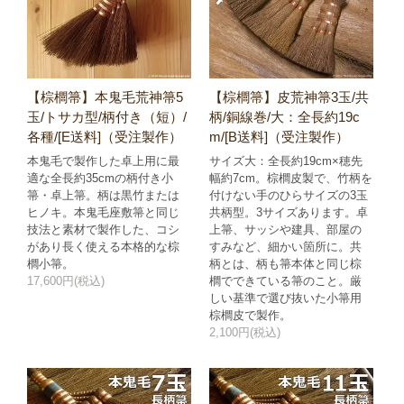
【棕櫚箒】本鬼毛荒神箒5
【棕櫚箒】皮荒神箒3玉/共
玉/トサカ型/柄付き（短）/
柄/銅線巻/大：全長約19c
各種/[E送料]（受注製作）
m/[B送料]（受注製作）
本鬼毛で製作した卓上用に最
サイズ大：全長約19cm×穂先
適な全長約35cmの柄付き小
幅約7cm。棕櫚皮製で、竹柄を
箒・卓上箒。柄は黒竹または
付けない手のひらサイズの3玉
ヒノキ。本鬼毛座敷箒と同じ
共柄型。3サイズあります。卓
技法と素材で製作した、コシ
上箒、サッシや建具、部屋の
があり長く使える本格的な棕
すみなど、細かい箇所に。共
櫚小箒。
柄とは、柄も箒本体と同じ棕
17,600円(税込)
櫚でできている箒のこと。厳
しい基準で選び抜いた小箒用
棕櫚皮で製作。
2,100円(税込)