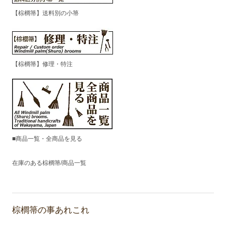
【棕櫚箒】送料別の小箒
【棕櫚箒】修理・特注
■商品一覧・全商品を見る
在庫のある棕櫚箒/商品一覧
棕櫚箒の事あれこれ