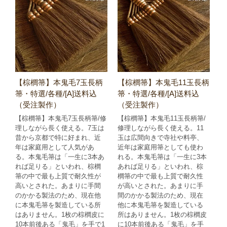
【棕櫚箒】本鬼毛7玉長柄
【棕櫚箒】本鬼毛11玉長柄
箒・特選/各種/[A]送料込
箒・特選/各種/[A]送料込
（受注製作）
（受注製作）
【棕櫚箒】本鬼毛7玉長柄箒/修
【棕櫚箒】本鬼毛11玉長柄箒/
理しながら長く使える。7玉は
修理しながら長く使える。11
昔から京都で特に好まれ、近
玉は広間向きで寺社や料亭、
年は家庭用として人気があ
近年は家庭用箒としても使わ
る。本鬼毛箒は「一生に3本あ
れる。本鬼毛箒は「一生に3本
れば足りる」といわれ、棕櫚
あれば足りる」といわれ、棕
箒の中で最も上質で耐久性が
櫚箒の中で最も上質で耐久性
高いとされた。あまりに手間
が高いとされた。あまりに手
のかかる製法のため、現在他
間のかかる製法のため、現在
に本鬼毛箒を製造している所
他に本鬼毛箒を製造している
はありません。1枚の棕櫚皮に
所はありません。1枚の棕櫚皮
10本前後ある「鬼毛」を手で1
に10本前後ある「鬼毛」を手