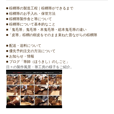
■ 棕櫚箒の製造工程｜棕櫚箒ができるまで
■ 棕櫚箒のお手入れ・保管方法
■ 棕櫚箒製作舎と箒について
■ 棕櫚箒について基本的なこと
■「鬼毛箒」鬼毛箒・本鬼毛箒・総本鬼毛箒の違い
■「皮箒」棕櫚の樹皮をそのまま束ねた昔ながらの棕櫚箒
■ 配送・送料について
■ 優先予約注文の方法について
■ お知らせ・情報
■ ブログ「箒師（ほうきし）のしごと」
日々の製作風景・箒工房の様子をご紹介。