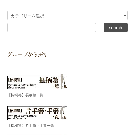
グループから探す
【棕櫚箒】長柄箒一覧
【棕櫚箒】片手箒・手箒一覧