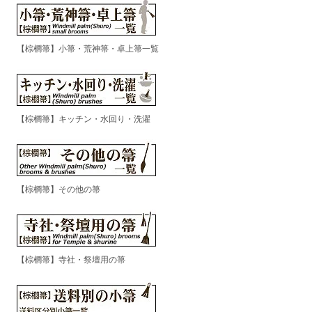
【棕櫚箒】小箒・荒神箒・卓上箒一覧
【棕櫚箒】キッチン・水回り・洗濯
【棕櫚箒】その他の箒
【棕櫚箒】寺社・祭壇用の箒