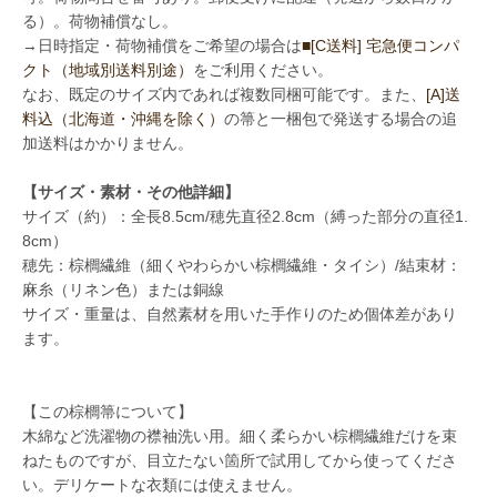
る）。荷物補償なし。
→日時指定・荷物補償をご希望の場合は
■[C送料] 宅急便コンパ
クト（地域別送料別途）
をご利用ください。
なお、既定のサイズ内であれば複数同梱可能です。また、
[A]送
料込（北海道・沖縄を除く）
の箒と一梱包で発送する場合の追
加送料はかかりません。
【サイズ・素材・その他詳細】
サイズ（約）：全長8.5cm/穂先直径2.8cm（縛った部分の直径1.
8cm）
穂先：棕櫚繊維（細くやわらかい棕櫚繊維・タイシ）/結束材：
麻糸（リネン色）または銅線
サイズ・重量は、自然素材を用いた手作りのため個体差があり
ます。
【この棕櫚箒について】
木綿など洗濯物の襟袖洗い用。細く柔らかい棕櫚繊維だけを束
ねたものですが、目立たない箇所で試用してから使ってくださ
い。デリケートな衣類には使えません。