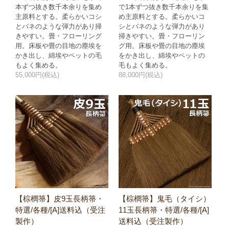
本ずつ抜き数千本余りを集め
で1本ずつ抜き数千本余りを集
主原料とする。柔らかいコシ
め主原料とする。柔らかいコ
とバネのような弾力があり掃
シとバネのような弾力があり
きやすい。畳・フローリング
掃きやすい。畳・フローリン
用。床板や畳の目地の塵埃を
グ用。床板や畳の目地の塵埃
かき出し、綿埃やペットの毛
をかき出し、綿埃やペットの
もよく集める。
毛もよく集める。
55,000円(税込)
88,000円(税込)
【棕櫚箒】皮9玉長柄箒・
【棕櫚箒】鬼毛（タイシ）
特選/各種/[A]送料込（受注
11玉長柄箒・特選/各種/[A]
製作）
送料込（受注製作）