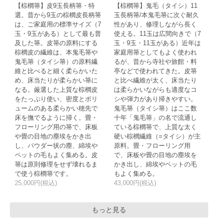
【棕櫚箒】皮9玉長柄箒・特
【棕櫚箒】鬼毛（タイシ）11
選。昔から9玉の棕櫚皮長柄箒
玉長柄箒/本鬼毛箒に次ぐ耐久
は、ご家庭用の標準サイズ（7
性があり、修理しながら長く
玉・9玉がある）として最も普
使える。11玉は広間向きで（7
及した箒。皮箒の原料にする
玉・9玉・11玉がある）近年は
棕櫚皮の繊維は、本鬼毛箒や
家庭用箒としてもよく使われ
鬼毛箒（タイシ箒）の原料繊
るが、昔から寺社や旅館・料
維と比べると細く柔らかいた
亭などで使われてきた。皮箒
め、床当たりが柔らかい箒に
と比べ繊維が太く、床当たり
なる。厳選した上質な棕櫚皮
は柔らかいながらも適度なコ
をたっぷり使い、密度とボリ
シや弾力があり掃きやすい。
ュームのある柔らかい穂先で
鬼毛箒（タイシ箒）はここ数
床を撫でるように掃く。畳・
十年「鬼毛箒」の名で流通し
フローリング用の箒で、床板
ている棕櫚箒で、上質な太く
や畳の目地の塵埃をかき出
硬い棕櫚繊維（=タイシ）が主
し、パウダー状の塵、綿埃や
原料。畳・フローリング用
ペットの毛もよく集める。皮
で、床板や畳の目地の塵埃を
箒は原則修理をせず壊れるま
かき出し、綿埃やペットの毛
で使う棕櫚箒です。
もよく集める。
25,000円(税込)
43,000円(税込)
もっと見る