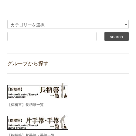
グループから探す
【棕櫚箒】長柄箒一覧
【棕櫚箒】片手箒・手箒一覧