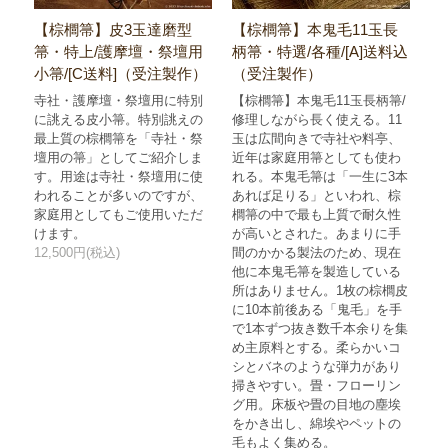
【棕櫚箒】皮3玉達磨型
【棕櫚箒】本鬼毛11玉長
箒・特上/護摩壇・祭壇用
柄箒・特選/各種/[A]送料込
小箒/[C送料]（受注製作）
（受注製作）
寺社・護摩壇・祭壇用に特別
【棕櫚箒】本鬼毛11玉長柄箒/
に誂える皮小箒。特別誂えの
修理しながら長く使える。11
最上質の棕櫚箒を「寺社・祭
玉は広間向きで寺社や料亭、
壇用の箒」としてご紹介しま
近年は家庭用箒としても使わ
す。用途は寺社・祭壇用に使
れる。本鬼毛箒は「一生に3本
われることが多いのですが、
あれば足りる」といわれ、棕
家庭用としてもご使用いただ
櫚箒の中で最も上質で耐久性
けます。
が高いとされた。あまりに手
12,500円(税込)
間のかかる製法のため、現在
他に本鬼毛箒を製造している
所はありません。1枚の棕櫚皮
に10本前後ある「鬼毛」を手
で1本ずつ抜き数千本余りを集
め主原料とする。柔らかいコ
シとバネのような弾力があり
掃きやすい。畳・フローリン
グ用。床板や畳の目地の塵埃
をかき出し、綿埃やペットの
毛もよく集める。