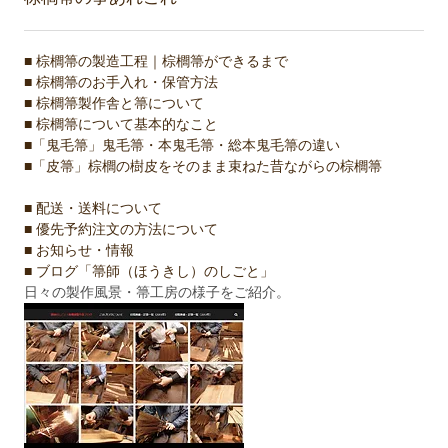
■ 棕櫚箒の製造工程｜棕櫚箒ができるまで
■ 棕櫚箒のお手入れ・保管方法
■ 棕櫚箒製作舎と箒について
■ 棕櫚箒について基本的なこと
■「鬼毛箒」鬼毛箒・本鬼毛箒・総本鬼毛箒の違い
■「皮箒」棕櫚の樹皮をそのまま束ねた昔ながらの棕櫚箒
■ 配送・送料について
■ 優先予約注文の方法について
■ お知らせ・情報
■ ブログ「箒師（ほうきし）のしごと」
日々の製作風景・箒工房の様子をご紹介。