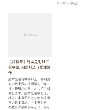
88,000円(税込)
【棕櫚箒】総本鬼毛11玉
長柄箒/[A]送料込（受注製
作）
総本鬼毛長柄箒11玉。特別誂
えの最上質の棕櫚箒を「寺
社・祭壇用の箒」としてご紹
介します。総本鬼毛箒とは、
穂先に本鬼毛だけを使う棕櫚
箒の最上質品。「本鬼毛箒」
の数倍の手間がかかり、最も