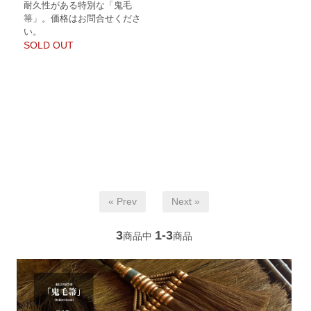
耐久性がある特別な「鬼毛
箒」。価格はお問合せくださ
い。
SOLD OUT
« Prev
Next »
3
1-3
商品中
商品