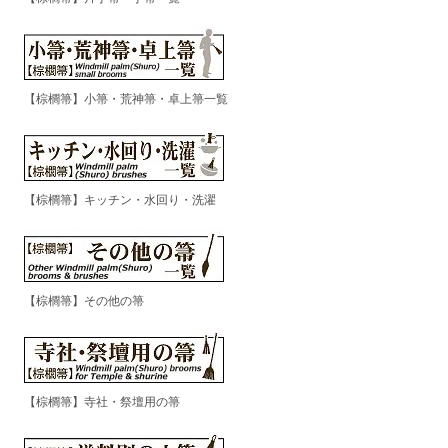
【棕櫚箒】小箒・荒神箒・卓上箒一覧
【棕櫚箒】キッチン・水回り・洗濯
【棕櫚箒】その他の箒
【棕櫚箒】寺社・祭壇用の箒