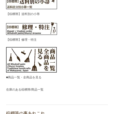
【棕櫚箒】送料別の小箒
【棕櫚箒】修理・特注
■商品一覧・全商品を見る
在庫のある棕櫚箒/商品一覧
棕櫚箒の事あれこれ