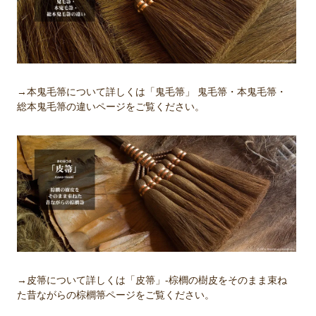
→本鬼毛箒について詳しくは「鬼毛箒」 鬼毛箒・本鬼毛箒・
総本鬼毛箒の違いページをご覧ください。
→皮箒について詳しくは「皮箒」-棕櫚の樹皮をそのまま束ね
た昔ながらの棕櫚箒ページをご覧ください。