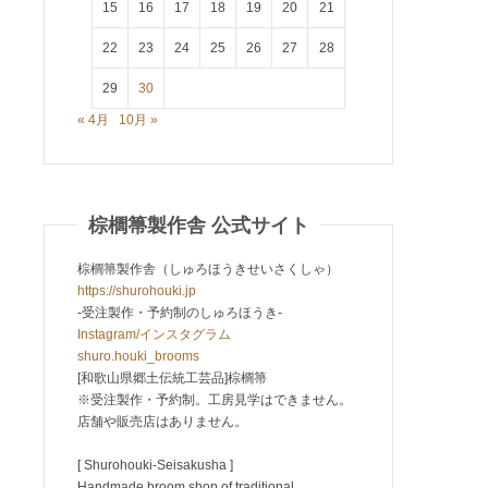
15
16
17
18
19
20
21
22
23
24
25
26
27
28
29
30
« 4月
10月 »
棕櫚箒製作舎 公式サイト
棕櫚箒製作舎（しゅろほうきせいさくしゃ）
https://shurohouki.jp
-受注製作・予約制のしゅろほうき-
Instagram/インスタグラム
shuro.houki_brooms
[和歌山県郷土伝統工芸品]棕櫚箒
※受注製作・予約制。工房見学はできません。
店舗や販売店はありません。
[ Shurohouki-Seisakusha ]
Handmade broom shop of traditional