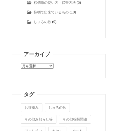
棕櫚箒の使い方・保管方法
(5)
棕櫚で出来ているもの
(10)
しゅろの歌
(9)
アーカイブ
ア
ー
カ
イ
ブ
タグ
お茶摘み
しゅろの歌
その他お知らせ等
その他棕櫚関連