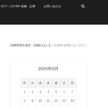
2017～2018年-画像・記事
お問い合わせ
棕櫚箒製作風景
>
棕櫚のはたき
>
棕櫚箒-棕櫚のはたき作り
2025年9月
月
火
水
木
金
土
日
1
2
3
4
5
6
7
8
9
10
11
12
13
14