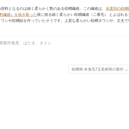
の原料となるのは細く柔らかく艶のある棕櫚繊維。この繊維は、
未選別の棕櫚
料繊維）を抜き取った
後に残る細く柔らかい棕櫚繊維（二番毛） とよばれる
タワシや棕櫚紐を作っていたそうです。上質な柔らかい棕櫚タワシや、丈夫で
箒製作風景
、
はたき
、
タイシ
棕櫚箒-本鬼毛7玉長柄箒の製作
→