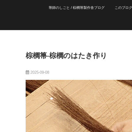
箒師のしごと / 棕櫚箒製作舎ブログ
このブロ
棕櫚箒-棕櫚のはたき作り
2025-09-08