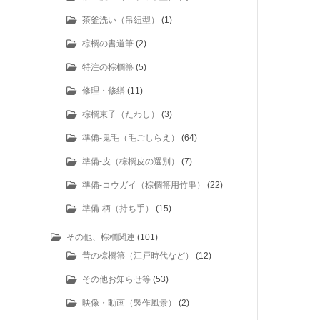
茶釜洗い（吊紐型）
(1)
棕櫚の書道筆
(2)
特注の棕櫚箒
(5)
修理・修繕
(11)
棕櫚束子（たわし）
(3)
準備-鬼毛（毛ごしらえ）
(64)
準備-皮（棕櫚皮の選別）
(7)
準備-コウガイ（棕櫚箒用竹串）
(22)
準備-柄（持ち手）
(15)
その他、棕櫚関連
(101)
昔の棕櫚箒（江戸時代など）
(12)
その他お知らせ等
(53)
映像・動画（製作風景）
(2)