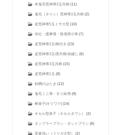
本鬼毛荒神箒3玉共柄
(11)
鬼毛（タイシ）荒神箒3玉共柄
(2)
皮荒神箒5玉トサカ型
(10)
寺社・護摩壇・祭壇用小箒
(7)
皮荒神箒3玉/柄付き
(23)
皮荒神箒3玉/黒竹柄/糸綴じ
(6)
皮荒神箒3玉共柄
(15)
皮荒神箒1玉
(8)
棕櫚のはたき
(12)
鬼毛ミニ箒・すり鉢用
(9)
棒束子[キリワラ]
(14)
キセル型束子（キセルタワシ）
(2)
タンブラーブラシ・ポットブラシ
(6)
茶釜洗い（ツリガネ型）
(2)