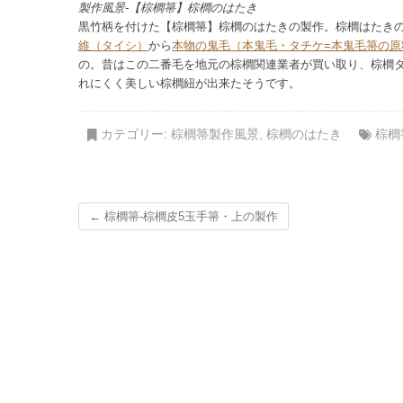
製作風景-【棕櫚箒】棕櫚のはたき
黒竹柄を付けた【棕櫚箒】棕櫚のはたきの製作。棕櫚はたき
維（タイシ）
から
本物の鬼毛（本鬼毛・タチケ=本鬼毛箒の原
の。昔はこの二番毛を地元の棕櫚関連業者が買い取り、棕櫚
れにくく美しい棕櫚紐が出来たそうです。
カテゴリー:
棕櫚箒製作風景
,
棕櫚のはたき
棕櫚
←
棕櫚箒-棕櫚皮5玉手箒・上の製作