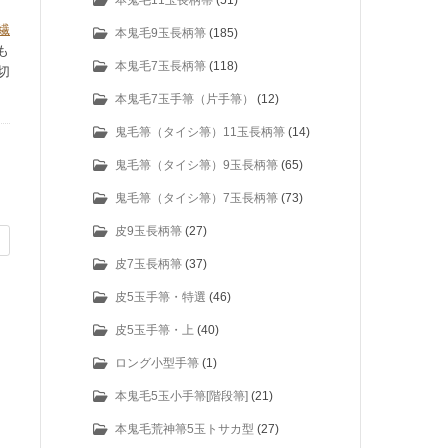
本鬼毛11玉長柄箒
(51)
繊
本鬼毛9玉長柄箒
(185)
も
本鬼毛7玉長柄箒
(118)
切
本鬼毛7玉手箒（片手箒）
(12)
鬼毛箒（タイシ箒）11玉長柄箒
(14)
鬼毛箒（タイシ箒）9玉長柄箒
(65)
鬼毛箒（タイシ箒）7玉長柄箒
(73)
皮9玉長柄箒
(27)
皮7玉長柄箒
(37)
皮5玉手箒・特選
(46)
皮5玉手箒・上
(40)
ロング小型手箒
(1)
本鬼毛5玉小手箒[階段箒]
(21)
本鬼毛荒神箒5玉トサカ型
(27)