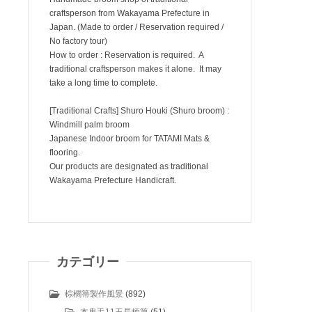
craftsperson from Wakayama Prefecture in
Japan. (Made to order / Reservation required /
No factory tour)
How to order : Reservation is required. A
traditional craftsperson makes it alone. It may
take a long time to complete.
[Traditional Crafts] Shuro Houki (Shuro broom) :
Windmill palm broom
Japanese Indoor broom for TATAMI Mats &
flooring.
Our products are designated as traditional
Wakayama Prefecture Handicraft.
カテゴリー
棕櫚箒製作風景
(892)