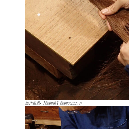
製作風景-【棕櫚箒】棕櫚のはたき