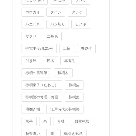
ほこり払い
キセル
クジリ
コウガイ
タイシ
タチケ
ハエ叩き
パン切り
ヒノキ
マクリ
二番毛
停電中-台風21号
工房
布袋竹
引き紐
撞木
本鬼毛
棕櫚の書道筆
棕櫚木
棕櫚束子（たわし）
棕櫚皮
棕櫚箒の修理・修繕
棕櫚葉
毛捌き機
江戸時代の棕櫚箒
熊手
糸
素材
自然乾燥
茶釜洗い
藁
蝋引き麻糸