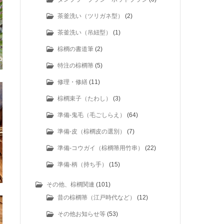
茶釜洗い（ツリガネ型）
(2)
茶釜洗い（吊紐型）
(1)
棕櫚の書道筆
(2)
特注の棕櫚箒
(5)
修理・修繕
(11)
棕櫚束子（たわし）
(3)
準備-鬼毛（毛ごしらえ）
(64)
準備-皮（棕櫚皮の選別）
(7)
準備-コウガイ（棕櫚箒用竹串）
(22)
準備-柄（持ち手）
(15)
その他、棕櫚関連
(101)
昔の棕櫚箒（江戸時代など）
(12)
その他お知らせ等
(53)