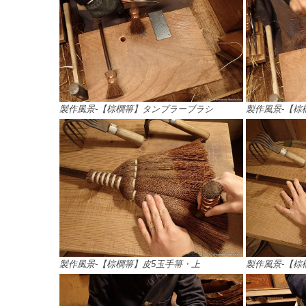
製作風景-【棕櫚箒】タンブラーブラシ
製作風景-【棕
製作風景-【棕櫚箒】皮5玉手箒・上
製作風景-【棕