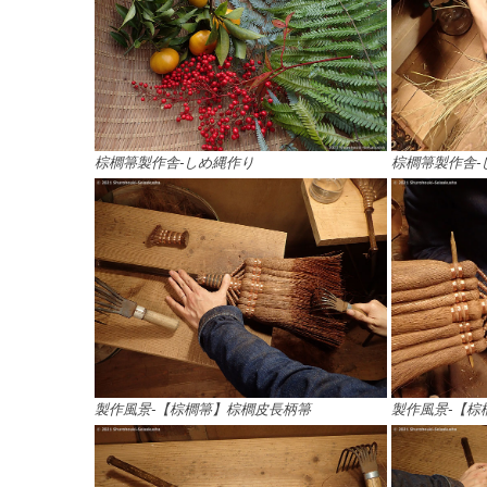
棕櫚箒製作舎-しめ縄作り
棕櫚箒製作舎-
製作風景-【棕櫚箒】棕櫚皮長柄箒
製作風景-【棕