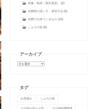
映像・動画（製作風景）
(2)
棕櫚箒の使い方・保管方法
(5)
棕櫚で出来ているもの
(10)
しゅろの歌
(9)
アーカイブ
ア
ー
カ
イ
ブ
タグ
お茶摘み
しゅろの歌
その他お知らせ等
その他棕櫚関連