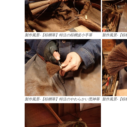
製作風景-【棕櫚箒】特注の棕櫚皮小手箒
製作風景-【棕
製作風景-【棕櫚箒】特注のやわらかい荒神箒
製作風景-【棕