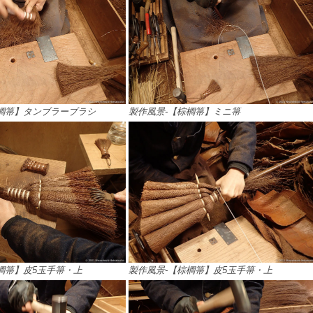
櫚箒】タンブラーブラシ
製作風景-【棕櫚箒】ミニ箒
櫚箒】皮5玉手箒・上
製作風景-【棕櫚箒】皮5玉手箒・上