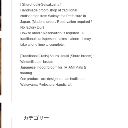
[ Shurohouki-Seisakusha ]
Handmade broom shop of traditional
craftsperson from Wakayama Prefecture in
Japan. (Made to order / Reservation required /
No factory tour)
How to order : Reservation is required. A
traditional craftsperson makes it alone. It may
take a long time to complete.
[Traditional Crafts] Shuro Houki (Shuro broom) :
Windmill palm broom
Japanese Indoor broom for TATAMI Mats &
flooring.
Our products are designated as traditional
Wakayama Prefecture Handicraft.
カテゴリー