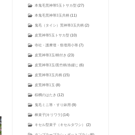
本鬼毛荒神箒5玉トサカ型
(27)
本鬼毛荒神箒3玉共柄
(11)
鬼毛（タイシ）荒神箒3玉共柄
(2)
皮荒神箒5玉トサカ型
(10)
寺社・護摩壇・祭壇用小箒
(7)
皮荒神箒3玉/柄付き
(23)
皮荒神箒3玉/黒竹柄/糸綴じ
(6)
皮荒神箒3玉共柄
(15)
皮荒神箒1玉
(8)
棕櫚のはたき
(12)
鬼毛ミニ箒・すり鉢用
(9)
棒束子[キリワラ]
(14)
キセル型束子（キセルタワシ）
(2)
タンブラーブラシ・ポットブラシ
(6)