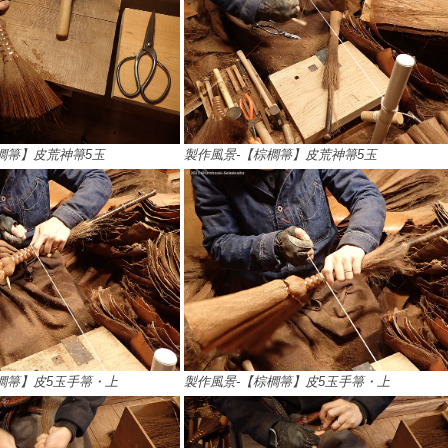
櫚箒】皮荒神箒5玉
製作風景-【棕櫚箒】皮荒神箒5玉
櫚箒】皮5玉手箒・上
製作風景-【棕櫚箒】皮5玉手箒・上