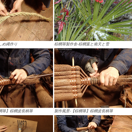
しめ縄作り
棕櫚箒製作舎-棕櫚葉と南天と雪
櫚箒】棕櫚皮長柄箒
製作風景-【棕櫚箒】棕櫚皮長柄箒