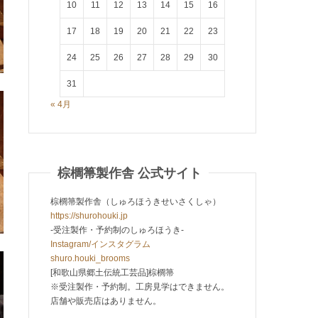
10
11
12
13
14
15
16
17
18
19
20
21
22
23
24
25
26
27
28
29
30
31
« 4月
棕櫚箒製作舎 公式サイト
棕櫚箒製作舎（しゅろほうきせいさくしゃ）
https://shurohouki.jp
-受注製作・予約制のしゅろほうき-
Instagram/インスタグラム
shuro.houki_brooms
[和歌山県郷土伝統工芸品]棕櫚箒
※受注製作・予約制。工房見学はできません。
店舗や販売店はありません。