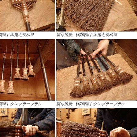
櫚箒】本鬼毛長柄箒
製作風景-【棕櫚箒】本鬼毛長柄箒
櫚箒】タンブラーブラシ
製作風景-【棕櫚箒】タンブラーブラシ