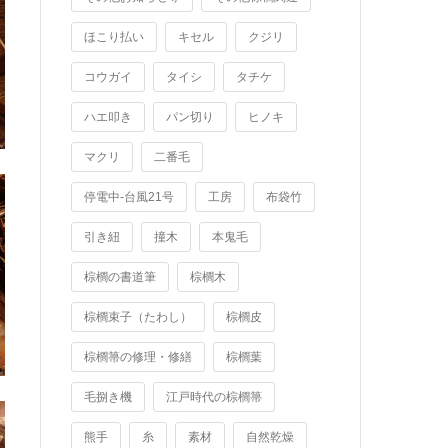
ほこり払い
キセル
クジリ
コウガイ
タイシ
タチケ
ハエ叩き
パン切り
ヒノキ
マクリ
二番毛
停電中-台風21号
工房
布袋竹
引き紐
撞木
本鬼毛
棕櫚の書道筆
棕櫚木
棕櫚束子（たわし）
棕櫚皮
棕櫚箒の修理・修繕
棕櫚葉
毛捌き機
江戸時代の棕櫚箒
熊手
糸
素材
自然乾燥