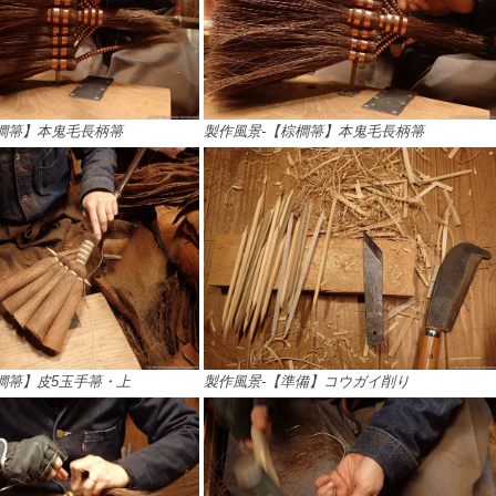
櫚箒】本鬼毛長柄箒
製作風景-【棕櫚箒】本鬼毛長柄箒
櫚箒】皮5玉手箒・上
製作風景-【準備】コウガイ削り