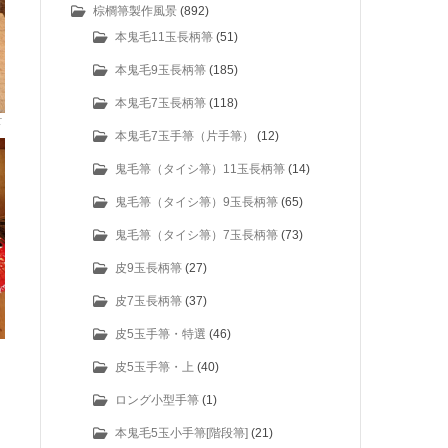
棕櫚箒製作風景
(892)
本鬼毛11玉長柄箒
(51)
本鬼毛9玉長柄箒
(185)
本鬼毛7玉長柄箒
(118)
箒
本鬼毛7玉手箒（片手箒）
(12)
鬼毛箒（タイシ箒）11玉長柄箒
(14)
鬼毛箒（タイシ箒）9玉長柄箒
(65)
鬼毛箒（タイシ箒）7玉長柄箒
(73)
皮9玉長柄箒
(27)
皮7玉長柄箒
(37)
皮5玉手箒・特選
(46)
皮5玉手箒・上
(40)
ロング小型手箒
(1)
本鬼毛5玉小手箒[階段箒]
(21)