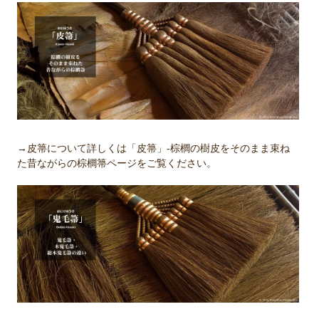
→皮箒について詳しくは「皮箒」-棕櫚の樹皮をそのまま束ね
た昔ながらの棕櫚箒ページをご覧ください。