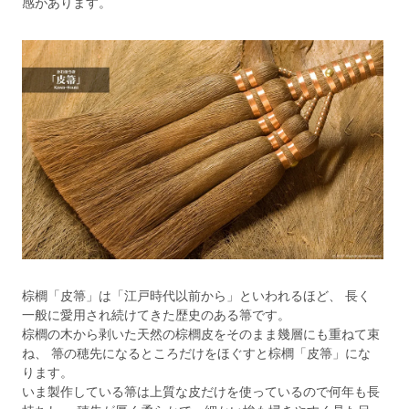
感があります。
棕櫚「皮箒」は「江戸時代以前から」といわれるほど、 長く
一般に愛用され続けてきた歴史のある箒です。
棕櫚の木から剥いた天然の棕櫚皮をそのまま幾層にも重ねて束
ね、 箒の穂先になるところだけをほぐすと棕櫚「皮箒」にな
ります。
いま製作している箒は上質な皮だけを使っているので何年も長