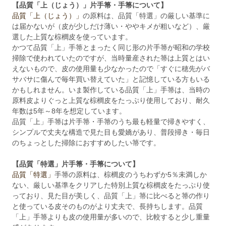
【品質「上（じょう）」片手箒・手箒について】
品質「上（じょう）」
の原料は、品質「特選」の厳しい基準に
は届かないが（皮が少しだけ薄い・ややキメが粗いなど）、厳
選した上質な棕櫚皮を使っています。
かつて品質「上」手箒とまったく同じ形の片手箒が昭和の学校
掃除で使われていたのですが、当時量産された箒は上質とはい
えないもので、皮の使用量も少なかったので「すぐに穂先がバ
サバサに傷んで毎年買い替えていた」と記憶している方もいる
かもしれません。いま製作している品質「上」手箒は、当時の
原料皮よりぐっと上質な棕櫚皮をたっぷり使用しており、耐久
年数は5年～8年を想定しています。
品質「上」手箒は片手箒・手箒のうち最も軽量で掃きやすく、
シンプルで丈夫な構造で見た目も愛嬌があり、普段掃き・毎日
のちょっとした掃除におすすめしたい箒です。
【品質「特選」片手箒・手箒について】
品質「特選」
手箒の原料は、棕櫚皮のうちわずか5％未満しか
ない、厳しい基準をクリアした特別上質な棕櫚皮をたっぷり使
っており、見た目が美しく、品質「上」箒に比べると箒の作り
と使っている皮そのものがより丈夫で、長持ちします。品質
「上」手箒よりも皮の使用量が多いので、比較すると少し重量