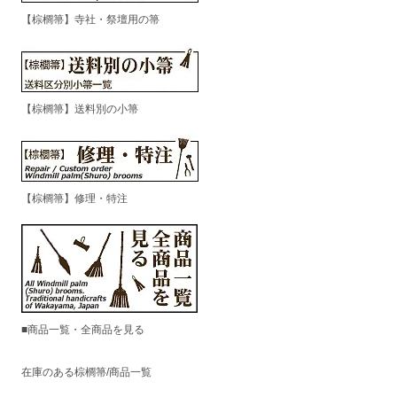
【棕櫚箒】寺社・祭壇用の箒
【棕櫚箒】送料別の小箒
【棕櫚箒】修理・特注
■商品一覧・全商品を見る
在庫のある棕櫚箒/商品一覧