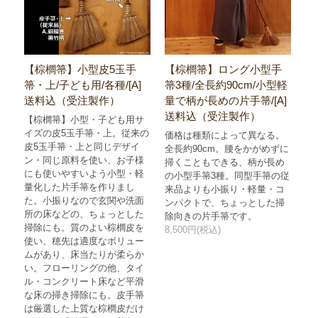
【棕櫚箒】小型皮5玉手
【棕櫚箒】ロング小型手
箒・上/子ども用/各種/[A]
箒3種/全長約90cm/小型軽
送料込（受注製作）
量で柄が長めの片手箒/[A]
送料込（受注製作）
【棕櫚箒】小型・子ども用サ
イズの皮5玉手箒・上。従来の
価格は種類によって異なる。
皮5玉手箒・上と同じデザイ
全長約90cm。腰をかがめずに
ン・同じ原料を使い、お子様
掃くこともできる、柄が長め
にも使いやすいよう小型・軽
の小型手箒3種。同型手箒の従
量化した片手箒を作りまし
来品よりも小振り・軽量・コ
た。小振りなので玄関や洗面
ンパクトで、ちょっとした掃
所の床などの、ちょっとした
除向きの片手箒です。
掃除にも。質のよい棕櫚皮を
8,500円(税込)
使い、穂先は適度なボリュー
ムがあり、床当たりが柔らか
い。フローリングの他、タイ
ル・コンクリート床など平滑
な床の掃き掃除にも。皮手箒
は厳選した上質な棕櫚皮だけ