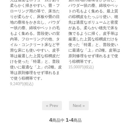
柔らかく掃きやすい。畳・フ
パウダー状の塵、綿埃やペッ
ローリング用の箒で、床当た
トの毛もよく集める。最上質
りが柔らかく、床板や畳の目
の棕櫚皮をたっぷり使い、穂
地の塵埃をかき出し、パウダ
先は適度なボリュームと密度
ー状の塵、綿埃やペットの毛
がある。柔らかい穂先で床を
もよく集める。普段使いの室
撫でるように掃く。皮手箒は
内箒。フローリングの他、タ
厳選した上質な棕櫚皮だけを
イル・コンクリート床など平
使った「特選」と、普段使い
滑な床にも使いやすい。皮手
に最適な「上」の2種。皮箒は
箒は厳選した上質な棕櫚皮だ
原則修理をせず壊れるまで使
けを使った「特選」と、普段
う棕櫚箒です。
使いに最適な「上」の2種。皮
15,000円(税込)
箒は原則修理をせず壊れるま
で使う棕櫚箒です。
9,240円(税込)
« Prev
Next »
4
1-4
商品中
商品