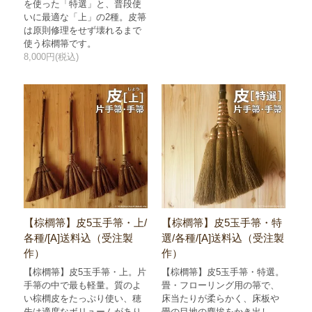
を使った「特選」と、普段使
いに最適な「上」の2種。皮箒
は原則修理をせず壊れるまで
使う棕櫚箒です。
8,000円(税込)
【棕櫚箒】皮5玉手箒・上/
【棕櫚箒】皮5玉手箒・特
各種/[A]送料込（受注製
選/各種/[A]送料込（受注製
作）
作）
【棕櫚箒】皮5玉手箒・上。片
【棕櫚箒】皮5玉手箒・特選。
手箒の中で最も軽量。質のよ
畳・フローリング用の箒で、
い棕櫚皮をたっぷり使い、穂
床当たりが柔らかく、床板や
先は適度なボリュームがあり
畳の目地の塵埃をかき出し、