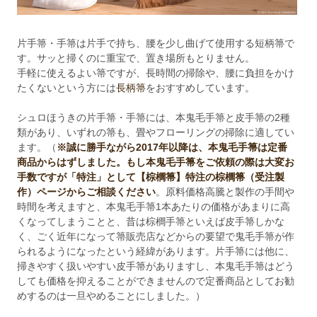
片手箒・手箒は片手で持ち、腰を少し曲げて使用する短柄箒で
す。サッと掃くのに重宝で、置き場所もとりません。
手軽に使えるよい箒ですが、長時間の掃除や、腰に負担をかけ
たくないという方には
長柄箒
をおすすめしています。
シュロほうきの片手箒・手箒には、本鬼毛手箒と皮手箒の2種
類があり、いずれの箒も、畳やフローリングの掃除に適してい
ます。（
※誠に勝手ながら2017年以降は、本鬼毛手箒は定番
商品からはずしました。もし本鬼毛手箒をご依頼の際は大変お
手数ですが「特注」として【棕櫚箒】特注の棕櫚箒（受注製
作）ページからご相談ください
。原料価格高騰と製作の手間や
時間を考えますと、本鬼毛手箒1本あたりの価格があまりに高
くなってしまうことと、昔は棕櫚手箒といえば皮手箒しかな
く、ごく近年になって箒販売店などからの要望で鬼毛手箒が作
られるようになったという経緯があります。片手箒には他に、
掃きやすく扱いやすい皮手箒がありますし、本鬼毛手箒はどう
しても価格を抑えることができませんので定番商品としてお勧
めするのは一旦やめることにしました。）