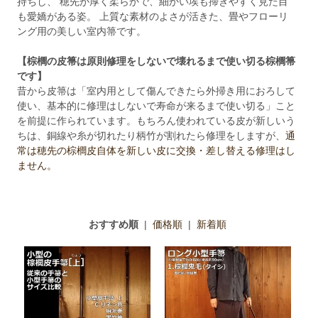
持ちし、 穂先が厚く柔らかで、細かい埃も掃きやすく見た目
も愛嬌がある姿。 上質な素材のよさが活きた、畳やフローリ
ング用の美しい室内箒です。
【棕櫚の皮箒は原則修理をしないで壊れるまで使い切る棕櫚箒
です】
昔から皮箒は「室内用として傷んできたら外掃き用におろして
使い、基本的に修理はしないで寿命が来るまで使い切る」こと
を前提に作られています。もちろん使われている皮が新しいう
ちは、銅線や糸が切れたり柄竹が割れたら修理をしますが、
通
常は穂先の棕櫚皮自体を新しい皮に交換・差し替える修理はし
ません。
おすすめ順
|
価格順
|
新着順