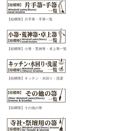
【棕櫚箒】片手箒・手箒一覧
【棕櫚箒】小箒・荒神箒・卓上箒一覧
【棕櫚箒】キッチン・水回り・洗濯
【棕櫚箒】その他の箒