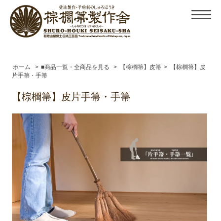
ホーム
>
■商品一覧・全商品を見る
>
【棕櫚箒】皮箒
>
【棕櫚箒】皮
片手箒・手箒
【棕櫚箒】皮片手箒・手箒