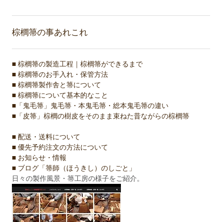
棕櫚箒の事あれこれ
■ 棕櫚箒の製造工程｜棕櫚箒ができるまで
■ 棕櫚箒のお手入れ・保管方法
■ 棕櫚箒製作舎と箒について
■ 棕櫚箒について基本的なこと
■「鬼毛箒」鬼毛箒・本鬼毛箒・総本鬼毛箒の違い
■「皮箒」棕櫚の樹皮をそのまま束ねた昔ながらの棕櫚箒
■ 配送・送料について
■ 優先予約注文の方法について
■ お知らせ・情報
■ ブログ「箒師（ほうきし）のしごと」
日々の製作風景・箒工房の様子をご紹介。