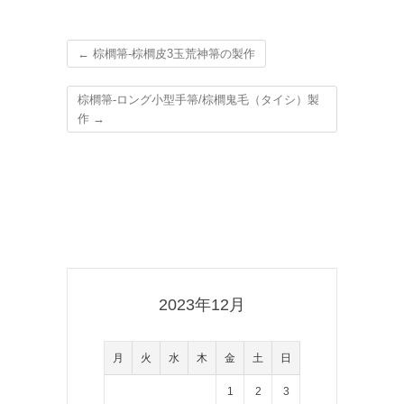
←
棕櫚箒-棕櫚皮3玉荒神箒の製作
棕櫚箒-ロング小型手箒/棕櫚鬼毛（タイシ）製
作
→
2023年12月
月
火
水
木
金
土
日
1
2
3