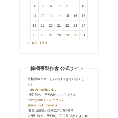
4
5
6
7
8
9
10
11
12
13
14
15
16
17
18
19
20
21
22
23
24
25
26
27
28
29
30
31
« 10月
1月 »
棕櫚箒製作舎 公式サイト
棕櫚箒製作舎（しゅろほうきせいさくし
ゃ）
https://shurohouki.jp
-受注製作・予約制のしゅろほうき-
Instagram/インスタグラム
shuro.houki_brooms
[和歌山県郷土伝統工芸品]棕櫚箒
※受注製作・予約制。工房見学はできませ