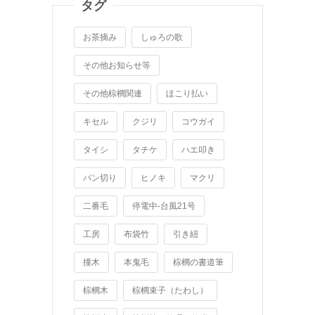
タグ
お茶摘み
しゅろの歌
その他お知らせ等
その他棕櫚関連
ほこり払い
キセル
クジリ
コウガイ
タイシ
タチケ
ハエ叩き
パン切り
ヒノキ
マクリ
二番毛
停電中-台風21号
工房
布袋竹
引き紐
撞木
本鬼毛
棕櫚の書道筆
棕櫚木
棕櫚束子（たわし）