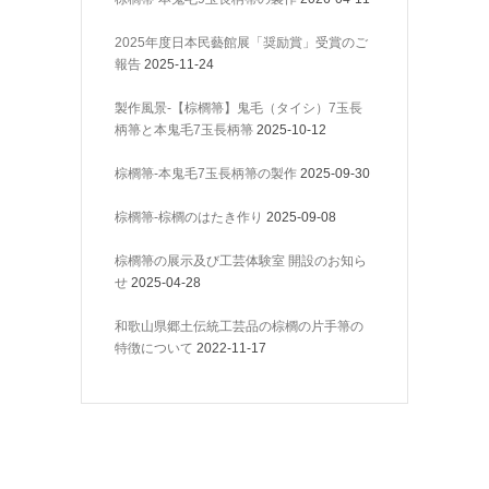
2025年度日本民藝館展「奨励賞」受賞のご
報告
2025-11-24
製作風景-【棕櫚箒】鬼毛（タイシ）7玉長
柄箒と本鬼毛7玉長柄箒
2025-10-12
棕櫚箒-本鬼毛7玉長柄箒の製作
2025-09-30
棕櫚箒-棕櫚のはたき作り
2025-09-08
棕櫚箒の展示及び工芸体験室 開設のお知ら
せ
2025-04-28
和歌山県郷土伝統工芸品の棕櫚の片手箒の
特徴について
2022-11-17