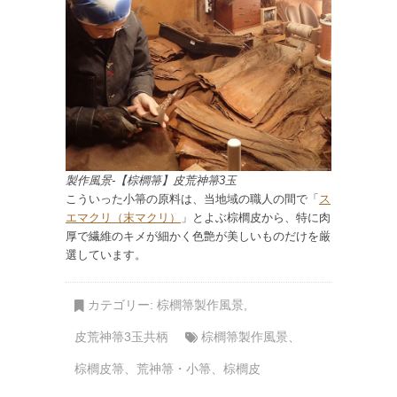
製作風景-【棕櫚箒】皮荒神箒3玉
こういった小箒の原料は、当地域の職人の間で「
ス
エマクリ（末マクリ）
」とよぶ棕櫚皮から、特に肉
厚で繊維のキメが細かく色艶が美しいものだけを厳
選しています。
カテゴリー:
棕櫚箒製作風景
,
皮荒神箒3玉共柄
棕櫚箒製作風景
、
棕櫚皮箒
、
荒神箒・小箒
、
棕櫚皮