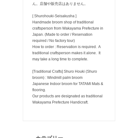
ん。店舗や販売店はありません。
[ Shurohouki-Seisakusha ]
Handmade broom shop of traditional
craftsperson from Wakayama Prefecture in
Japan. (Made to order / Reservation
required / No factory tour)
How to order : Reservation is required. A
traditional craftsperson makes it alone. It
may take a long time to complete.
[Traditional Crafts] Shuro Houki (Shuro
broom) : Windmill palm broom
Japanese Indoor broom for TATAMI Mats &
flooring.
Our products are designated as traditional
Wakayama Prefecture Handicraft.