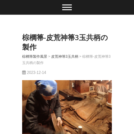
棕櫚箒-皮荒神箒3玉共柄の
製作
棕櫚箒製作風景
>
皮荒神箒3玉共柄
>
棕櫚箒-皮荒神箒3
玉共柄の製作
2023-12-14