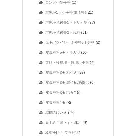
ロング小型手箒
(1)
本鬼毛5玉小手箒[階段箒]
(21)
本鬼毛荒神箒5玉トサカ型
(27)
本鬼毛荒神箒3玉共柄
(11)
鬼毛（タイシ）荒神箒3玉共柄
(2)
皮荒神箒5玉トサカ型
(10)
寺社・護摩壇・祭壇用小箒
(7)
皮荒神箒3玉/柄付き
(23)
皮荒神箒3玉/黒竹柄/糸綴じ
(6)
皮荒神箒3玉共柄
(15)
皮荒神箒1玉
(8)
棕櫚のはたき
(12)
鬼毛ミニ箒・すり鉢用
(9)
棒束子[キリワラ]
(14)