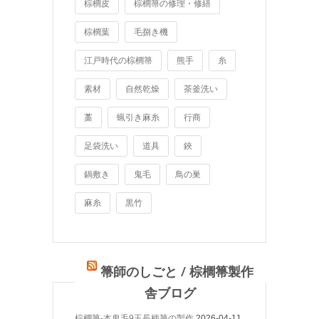
棕櫚皮
棕櫚箒の修理・修繕
棕櫚葉
毛捌き機
江戸時代の棕櫚箒
熊手
糸
素材
自然乾燥
茶釜洗い
藁
蝋引き麻糸
行商
足袋洗い
道具
鋏
鍋敷き
鬼毛
鳥の巣
麻糸
黒竹
箒師のしごと / 棕櫚箒製作
舎ブログ
棕櫚箒-本鬼毛9玉長柄箒の製作
2026-04-11