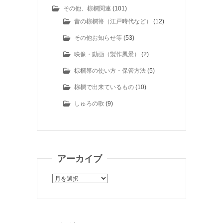
その他、棕櫚関連
(101)
昔の棕櫚箒（江戸時代など）
(12)
その他お知らせ等
(53)
映像・動画（製作風景）
(2)
棕櫚箒の使い方・保管方法
(5)
棕櫚で出来ているもの
(10)
しゅろの歌
(9)
アーカイブ
ア
ー
カ
イ
ブ