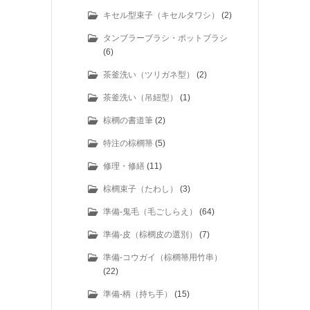
キセル型束子（キセルタワシ）
(2)
タンブラーブラシ・ポットブラシ
(6)
茶釜洗い（ツリガネ型）
(2)
茶釜洗い（吊紐型）
(1)
棕櫚の書道筆
(2)
特注の棕櫚箒
(5)
修理・修繕
(11)
棕櫚束子（たわし）
(3)
準備-鬼毛（毛ごしらえ）
(64)
準備-皮（棕櫚皮の選別）
(7)
準備-コウガイ（棕櫚箒用竹串）
(22)
準備-柄（持ち手）
(15)