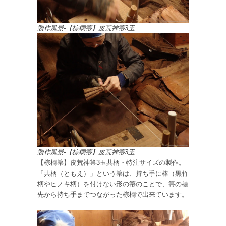
製作風景-【棕櫚箒】皮荒神箒3玉
製作風景-【棕櫚箒】皮荒神箒3玉
【棕櫚箒】皮荒神箒3玉共柄・特注サイズの製作。
「共柄（ともえ）」という箒は、持ち手に棒（黒竹
柄やヒノキ柄）を付けない形の箒のことで、箒の穂
先から持ち手までつながった棕櫚で出来ています。