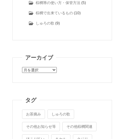
棕櫚箒の使い方・保管方法
(5)
棕櫚で出来ているもの
(10)
しゅろの歌
(9)
アーカイブ
ア
ー
カ
イ
ブ
タグ
お茶摘み
しゅろの歌
その他お知らせ等
その他棕櫚関連