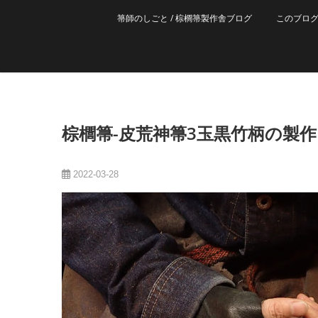
箒師のしごと / 棕櫚箒製作舎ブログ
このブロ
棕櫚箒-皮荒神箒3玉黒竹柄の製作
2022-03-28