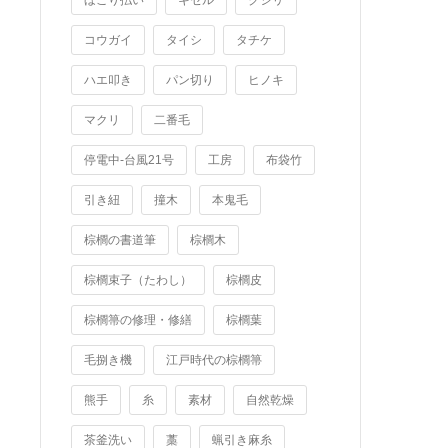
ほこり払い
キセル
クジリ
コウガイ
タイシ
タチケ
ハエ叩き
パン切り
ヒノキ
マクリ
二番毛
停電中-台風21号
工房
布袋竹
引き紐
撞木
本鬼毛
棕櫚の書道筆
棕櫚木
棕櫚束子（たわし）
棕櫚皮
棕櫚箒の修理・修繕
棕櫚葉
毛捌き機
江戸時代の棕櫚箒
熊手
糸
素材
自然乾燥
茶釜洗い
藁
蝋引き麻糸