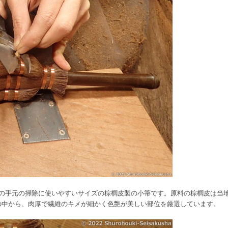
等の手元の掃除に使いやすいサイズの棕櫚皮製の小箒です。原料の棕櫚皮は当
の中から、肉厚で繊維のキメが細かく色艶が美しい部位を厳選しています。