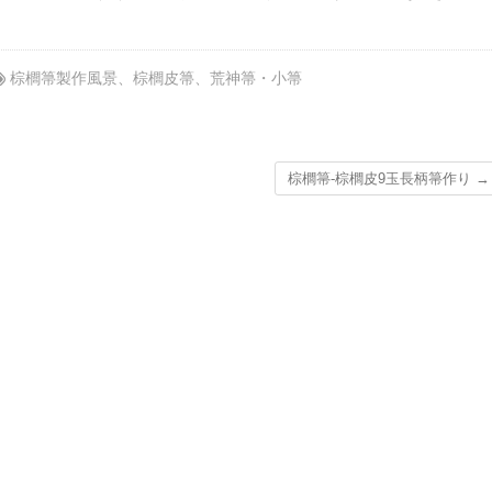
棕櫚箒製作風景
、
棕櫚皮箒
、
荒神箒・小箒
棕櫚箒-棕櫚皮9玉長柄箒作り
→