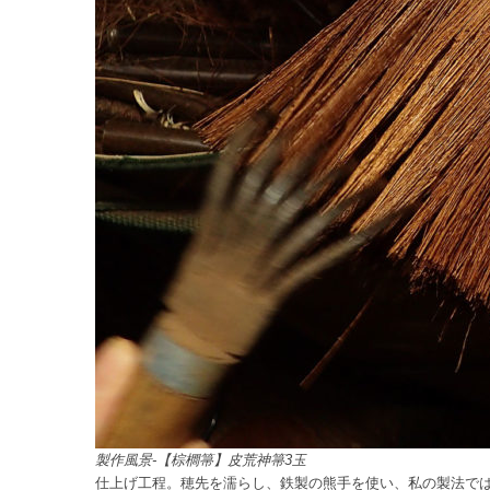
製作風景-【棕櫚箒】皮荒神箒3玉
仕上げ工程。穂先を濡らし、鉄製の熊手を使い、私の製法で