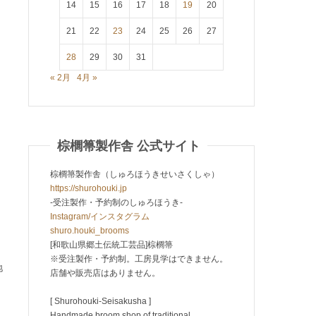
14
15
16
17
18
19
20
21
22
23
24
25
26
27
28
29
30
31
« 2月
4月 »
棕櫚箒製作舎 公式サイト
棕櫚箒製作舎（しゅろほうきせいさくしゃ）
https://shurohouki.jp
-受注製作・予約制のしゅろほうき-
Instagram/インスタグラム
shuro.houki_brooms
[和歌山県郷土伝統工芸品]棕櫚箒
※受注製作・予約制。工房見学はできません。
地
店舗や販売店はありません。
[ Shurohouki-Seisakusha ]
Handmade broom shop of traditional