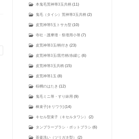
本鬼毛荒神箒3玉共柄
(11)
鬼毛（タイシ）荒神箒3玉共柄
(2)
皮荒神箒5玉トサカ型
(10)
寺社・護摩壇・祭壇用小箒
(7)
皮荒神箒3玉/柄付き
(23)
皮荒神箒3玉/黒竹柄/糸綴じ
(6)
皮荒神箒3玉共柄
(15)
皮荒神箒1玉
(8)
棕櫚のはたき
(12)
鬼毛ミニ箒・すり鉢用
(9)
棒束子[キリワラ]
(14)
キセル型束子（キセルタワシ）
(2)
タンブラーブラシ・ポットブラシ
(6)
茶釜洗い（ツリガネ型）
(2)