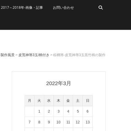
2017～2018年-画像・記事
お問い合わせ
箒製作風景
>
皮荒神箒3玉/柄付き
>
棕櫚箒-皮荒神箒3玉黒竹柄の製作
2022年3月
月
火
水
木
金
土
日
1
2
3
4
5
6
7
8
9
10
11
12
13