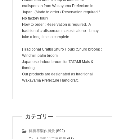
craftsperson from Wakayama Prefecture in
Japan. (Made to order / Reservation required /
No factory tour)
How to order : Reservation is required. A
traditional craftsperson makes it alone. It may
take a long time to complete.
[Traditional Crafts] Shuro Houki (Shuro broom) :
Windmill palm broom
Japanese Indoor broom for TATAMI Mats &
flooring.
Our products are designated as traditional
Wakayama Prefecture Handicraft.
カテゴリー
棕櫚箒製作風景
(892)