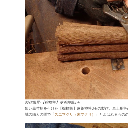
製作風景-【棕櫚箒】皮荒神箒3玉
短い黒竹柄を付けた【棕櫚箒】皮荒神箒3玉の製作。卓上用
域の職人の間で「
スエマクリ（末マクリ）
」とよばれるもの