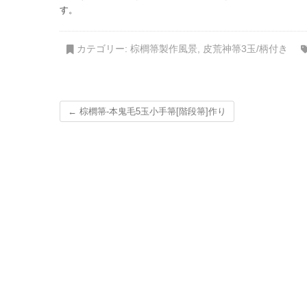
す。
カテゴリー:
棕櫚箒製作風景
,
皮荒神箒3玉/柄付き
←
棕櫚箒-本鬼毛5玉小手箒[階段箒]作り