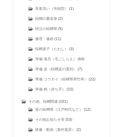
茶釜洗い（吊紐型）
(1)
棕櫚の書道筆
(2)
特注の棕櫚箒
(5)
修理・修繕
(11)
棕櫚束子（たわし）
(3)
準備-鬼毛（毛ごしらえ）
(64)
準備-皮（棕櫚皮の選別）
(7)
準備-コウガイ（棕櫚箒用竹串）
(22)
準備-柄（持ち手）
(15)
その他、棕櫚関連
(101)
昔の棕櫚箒（江戸時代など）
(12)
その他お知らせ等
(53)
映像・動画（製作風景）
(2)