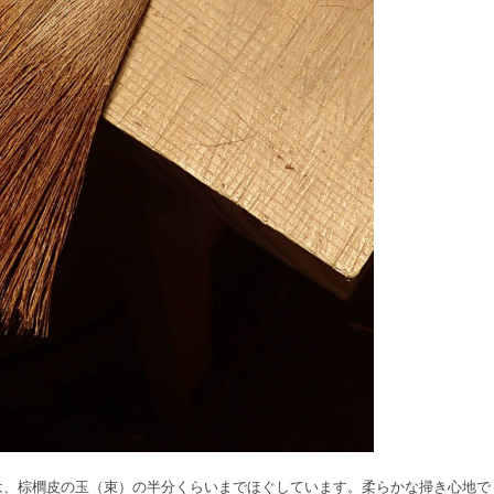
は、棕櫚皮の玉（束）の半分くらいまでほぐしています。柔らかな掃き心地で