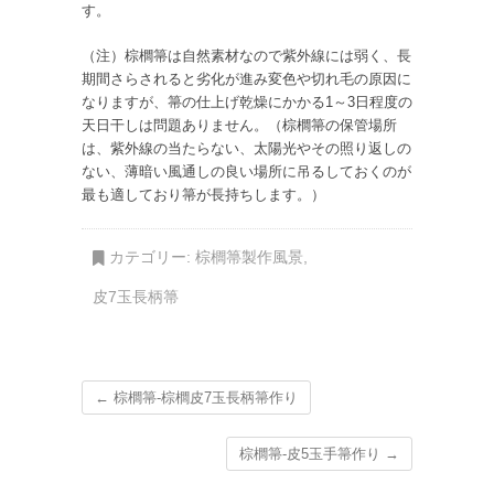
す。
（注）棕櫚箒は自然素材なので紫外線には弱く、長
期間さらされると劣化が進み変色や切れ毛の原因に
なりますが、箒の仕上げ乾燥にかかる1～3日程度の
天日干しは問題ありません。（棕櫚箒の保管場所
は、紫外線の当たらない、太陽光やその照り返しの
ない、薄暗い風通しの良い場所に吊るしておくのが
最も適しており箒が長持ちします。）
カテゴリー:
棕櫚箒製作風景
,
皮7玉長柄箒
←
棕櫚箒-棕櫚皮7玉長柄箒作り
棕櫚箒-皮5玉手箒作り
→