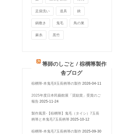
足袋洗い
道具
鋏
鍋敷き
鬼毛
鳥の巣
麻糸
黒竹
箒師のしごと / 棕櫚箒製作
舎ブログ
棕櫚箒-本鬼毛9玉長柄箒の製作
2026-04-11
2025年度日本民藝館展「奨励賞」受賞のご
報告
2025-11-24
製作風景-【棕櫚箒】鬼毛（タイシ）7玉長
柄箒と本鬼毛7玉長柄箒
2025-10-12
棕櫚箒-本鬼毛7玉長柄箒の製作
2025-09-30