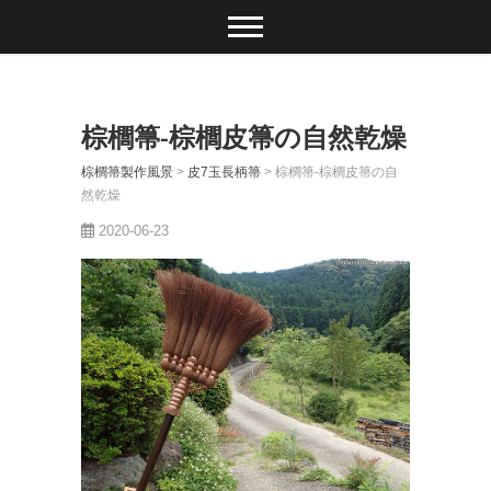
棕櫚箒-棕櫚皮箒の自然乾燥
棕櫚箒製作風景
>
皮7玉長柄箒
>
棕櫚箒-棕櫚皮箒の自
然乾燥
2020-06-23