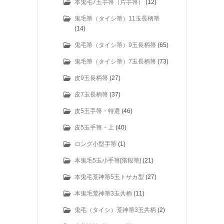
本鬼毛7玉手箒（片手箒）
(12)
鬼毛箒（タイシ箒）11玉長柄箒
(14)
鬼毛箒（タイシ箒）9玉長柄箒
(65)
鬼毛箒（タイシ箒）7玉長柄箒
(73)
皮9玉長柄箒
(27)
皮7玉長柄箒
(37)
皮5玉手箒・特選
(46)
皮5玉手箒・上
(40)
ロング小型手箒
(1)
本鬼毛5玉小手箒[階段箒]
(21)
本鬼毛荒神箒5玉トサカ型
(27)
本鬼毛荒神箒3玉共柄
(11)
鬼毛（タイシ）荒神箒3玉共柄
(2)