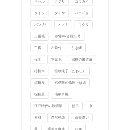
キセル
クジリ
コウガイ
タイシ
タチケ
ハエ叩き
パン切り
ヒノキ
マクリ
二番毛
停電中-台風21号
工房
布袋竹
引き紐
撞木
本鬼毛
棕櫚の書道筆
棕櫚木
棕櫚束子（たわし）
棕櫚皮
棕櫚箒の修理・修繕
棕櫚葉
毛捌き機
江戸時代の棕櫚箒
熊手
糸
素材
自然乾燥
茶釜洗い
藁
蝋引き麻糸
行商