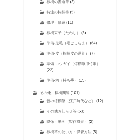
棕櫚の書道筆
(2)
特注の棕櫚箒
(5)
修理・修繕
(11)
棕櫚束子（たわし）
(3)
準備-鬼毛（毛ごしらえ）
(64)
準備-皮（棕櫚皮の選別）
(7)
準備-コウガイ（棕櫚箒用竹串）
(22)
準備-柄（持ち手）
(15)
その他、棕櫚関連
(101)
昔の棕櫚箒（江戸時代など）
(12)
その他お知らせ等
(53)
映像・動画（製作風景）
(2)
棕櫚箒の使い方・保管方法
(5)