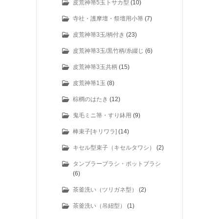
皮荒神箒5玉トサカ型
(10)
寺社・護摩壇・祭壇用小箒
(7)
皮荒神箒3玉/柄付き
(23)
皮荒神箒3玉/黒竹柄/糸綴じ
(6)
皮荒神箒3玉共柄
(15)
皮荒神箒1玉
(8)
棕櫚のはたき
(12)
鬼毛ミニ箒・すり鉢用
(9)
棒束子[キリワラ]
(14)
キセル型束子（キセルタワシ）
(2)
タンブラーブラシ・ポットブラシ
(6)
茶釜洗い（ツリガネ型）
(2)
茶釜洗い（吊紐型）
(1)