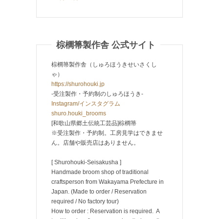
棕櫚箒製作舎 公式サイト
棕櫚箒製作舎（しゅろほうきせいさくし
ゃ）
https://shurohouki.jp
-受注製作・予約制のしゅろほうき-
Instagram/インスタグラム
shuro.houki_brooms
[和歌山県郷土伝統工芸品]棕櫚箒
※受注製作・予約制。工房見学はできませ
ん。店舗や販売店はありません。
[ Shurohouki-Seisakusha ]
Handmade broom shop of traditional
craftsperson from Wakayama Prefecture in
Japan. (Made to order / Reservation
required / No factory tour)
How to order : Reservation is required. A