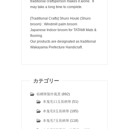
traditional craftsperson makes it alone. It
may take a long time to complete.
[Traditional Crafts] Shuro Houki (Shuro
broom) : Windmill palm broom
Japanese Indoor broom for TATAMI Mats &
flooring.
Our products are designated as traditional
Wakayama Prefecture Handicraft.
カテゴリー
棕櫚箒製作風景
(892)
本鬼毛11玉長柄箒
(51)
本鬼毛9玉長柄箒
(185)
本鬼毛7玉長柄箒
(118)