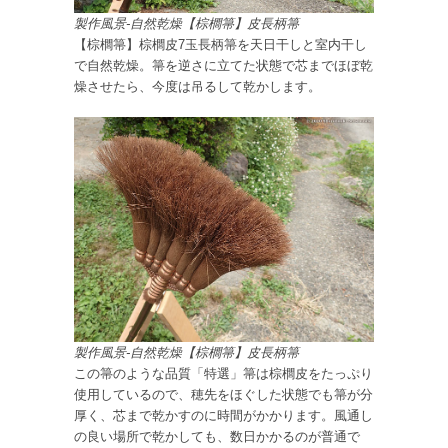
製作風景-自然乾燥【棕櫚箒】皮長柄箒
【棕櫚箒】棕櫚皮7玉長柄箒を天日干しと室内干し
で自然乾燥。箒を逆さに立てた状態で芯までほぼ乾
燥させたら、今度は吊るして乾かします。
製作風景-自然乾燥【棕櫚箒】皮長柄箒
この箒のような品質「特選」箒は棕櫚皮をたっぷり
使用しているので、穂先をほぐした状態でも箒が分
厚く、芯まで乾かすのに時間がかかります。風通し
の良い場所で乾かしても、数日かかるのが普通で