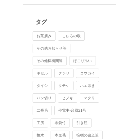
カ
イ
ブ
タグ
お茶摘み
しゅろの歌
その他お知らせ等
その他棕櫚関連
ほこり払い
キセル
クジリ
コウガイ
タイシ
タチケ
ハエ叩き
パン切り
ヒノキ
マクリ
二番毛
停電中-台風21号
工房
布袋竹
引き紐
撞木
本鬼毛
棕櫚の書道筆