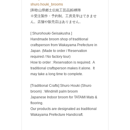
shuro.houki_brooms
[和歌山県郷土伝統工芸品]棕櫚箒
※受注製作・予約制。工房見学はできませ
ん。店舗や販売店はありません。
[ Shurohouki-Seisakusha ]
Handmade broom shop of traditional
craftsperson from Wakayama Prefecture in
Japan. (Made to order / Reservation
required / No factory tour)
How to order : Reservation is required. A
traditional craftsperson makes it alone. It
may take a long time to complete.
[Traditional Crafts] Shuro Houki (Shuro
broom) : Windmill palm broom
Japanese Indoor broom for TATAMI Mats &
flooring.
Our products are designated as traditional
Wakayama Prefecture Handicraft.