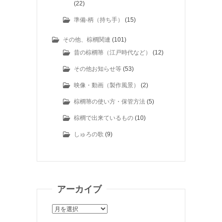
(22)
準備-柄（持ち手）
(15)
その他、棕櫚関連
(101)
昔の棕櫚箒（江戸時代など）
(12)
その他お知らせ等
(53)
映像・動画（製作風景）
(2)
棕櫚箒の使い方・保管方法
(5)
棕櫚で出来ているもの
(10)
しゅろの歌
(9)
アーカイブ
ア
ー