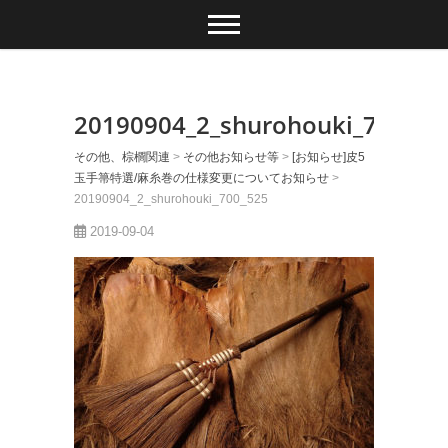
20190904_2_shurohouki_700_52
その他、棕櫚関連
>
その他お知らせ等
>
[お知らせ]皮5
玉手箒特選/麻糸巻の仕様変更についてお知らせ
>
20190904_2_shurohouki_700_525
2019-09-04