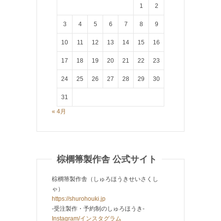
1
2
3
4
5
6
7
8
9
10
11
12
13
14
15
16
17
18
19
20
21
22
23
24
25
26
27
28
29
30
31
« 4月
棕櫚箒製作舎 公式サイト
棕櫚箒製作舎（しゅろほうきせいさくし
ゃ）
https://shurohouki.jp
-受注製作・予約制のしゅろほうき-
Instagram/インスタグラム