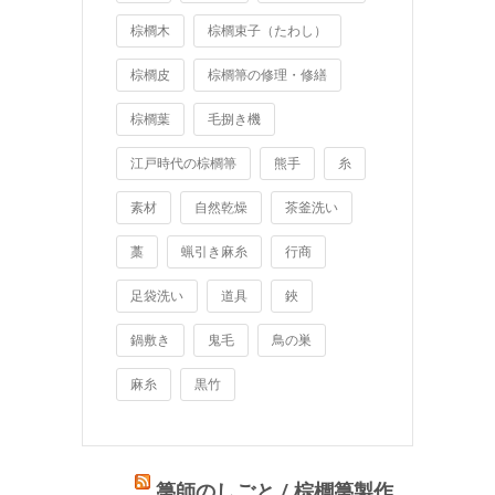
棕櫚木
棕櫚束子（たわし）
棕櫚皮
棕櫚箒の修理・修繕
棕櫚葉
毛捌き機
江戸時代の棕櫚箒
熊手
糸
素材
自然乾燥
茶釜洗い
藁
蝋引き麻糸
行商
足袋洗い
道具
鋏
鍋敷き
鬼毛
鳥の巣
麻糸
黒竹
箒師のしごと / 棕櫚箒製作