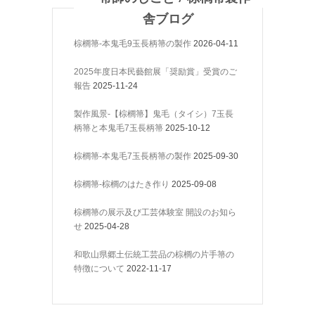
舎ブログ
棕櫚箒-本鬼毛9玉長柄箒の製作
2026-04-11
2025年度日本民藝館展「奨励賞」受賞のご
報告
2025-11-24
製作風景-【棕櫚箒】鬼毛（タイシ）7玉長
柄箒と本鬼毛7玉長柄箒
2025-10-12
棕櫚箒-本鬼毛7玉長柄箒の製作
2025-09-30
棕櫚箒-棕櫚のはたき作り
2025-09-08
棕櫚箒の展示及び工芸体験室 開設のお知ら
せ
2025-04-28
和歌山県郷土伝統工芸品の棕櫚の片手箒の
特徴について
2022-11-17