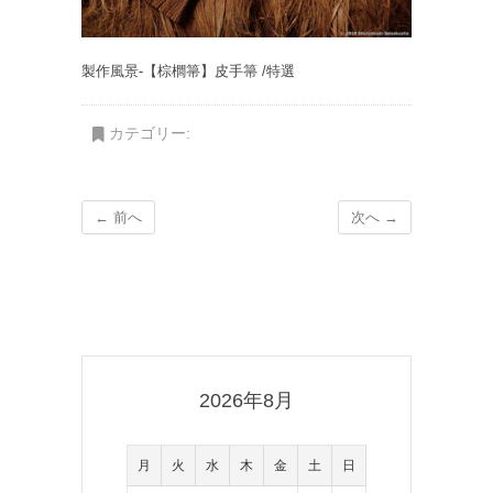
製作風景-【棕櫚箒】皮手箒 /特選
カテゴリー:
← 前へ
次へ →
2026年8月
月
火
水
木
金
土
日