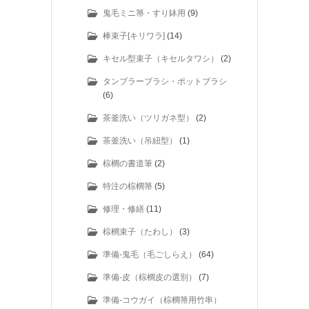
鬼毛ミニ箒・すり鉢用
(9)
棒束子[キリワラ]
(14)
キセル型束子（キセルタワシ）
(2)
タンブラーブラシ・ポットブラシ
(6)
茶釜洗い（ツリガネ型）
(2)
茶釜洗い（吊紐型）
(1)
棕櫚の書道筆
(2)
特注の棕櫚箒
(5)
修理・修繕
(11)
棕櫚束子（たわし）
(3)
準備-鬼毛（毛ごしらえ）
(64)
準備-皮（棕櫚皮の選別）
(7)
準備-コウガイ（棕櫚箒用竹串）