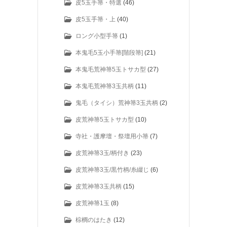
皮5玉手箒・特選
(46)
皮5玉手箒・上
(40)
ロング小型手箒
(1)
本鬼毛5玉小手箒[階段箒]
(21)
本鬼毛荒神箒5玉トサカ型
(27)
本鬼毛荒神箒3玉共柄
(11)
鬼毛（タイシ）荒神箒3玉共柄
(2)
皮荒神箒5玉トサカ型
(10)
寺社・護摩壇・祭壇用小箒
(7)
皮荒神箒3玉/柄付き
(23)
皮荒神箒3玉/黒竹柄/糸綴じ
(6)
皮荒神箒3玉共柄
(15)
皮荒神箒1玉
(8)
棕櫚のはたき
(12)