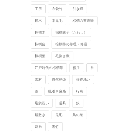
工房
布袋竹
引き紐
撞木
本鬼毛
棕櫚の書道筆
棕櫚木
棕櫚束子（たわし）
棕櫚皮
棕櫚箒の修理・修繕
棕櫚葉
毛捌き機
江戸時代の棕櫚箒
熊手
糸
素材
自然乾燥
茶釜洗い
藁
蝋引き麻糸
行商
足袋洗い
道具
鋏
鍋敷き
鬼毛
鳥の巣
麻糸
黒竹