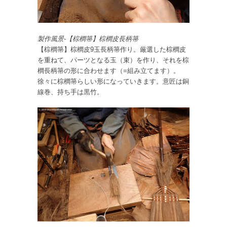
製作風景-【棕櫚箒】棕櫚皮長柄箒
【棕櫚箒】棕櫚皮9玉長柄箒作り。厳選した棕櫚皮
を重ねて、パーツとなる玉（束）を作り、それを棕
櫚長柄箒の形に合わせます（=組み立てます）。
徐々に棕櫚箒らしい形になっていきます。意匠は銅
線巻、持ち手は黒竹。