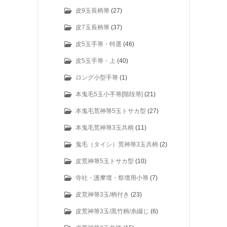
皮9玉長柄箒
(27)
皮7玉長柄箒
(37)
皮5玉手箒・特選
(46)
皮5玉手箒・上
(40)
ロング小型手箒
(1)
本鬼毛5玉小手箒[階段箒]
(21)
本鬼毛荒神箒5玉トサカ型
(27)
本鬼毛荒神箒3玉共柄
(11)
鬼毛（タイシ）荒神箒3玉共柄
(2)
皮荒神箒5玉トサカ型
(10)
寺社・護摩壇・祭壇用小箒
(7)
皮荒神箒3玉/柄付き
(23)
皮荒神箒3玉/黒竹柄/糸綴じ
(6)