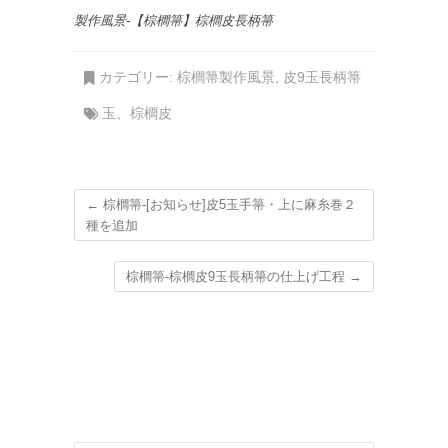
製作風景-【棕櫚箒】棕櫚皮長柄箒
カテゴリー:
棕櫚箒製作風景
,
皮9玉長柄箒
玉
、
棕櫚皮
←
棕櫚箒-[お知らせ]皮5玉手箒・上に麻糸巻２
種を追加
棕櫚箒-棕櫚皮9玉長柄箒の仕上げ工程
→