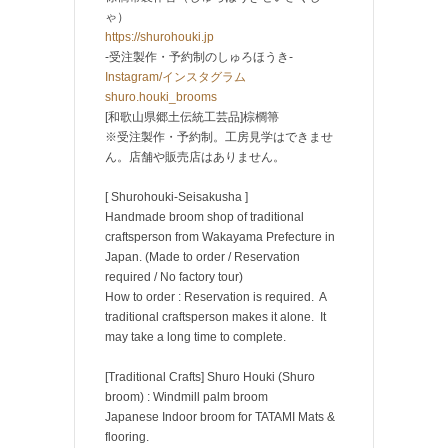
ゃ）
https://shurohouki.jp
-受注製作・予約制のしゅろほうき-
Instagram/インスタグラム
shuro.houki_brooms
[和歌山県郷土伝統工芸品]棕櫚箒
※受注製作・予約制。工房見学はできませ
ん。店舗や販売店はありません。
[ Shurohouki-Seisakusha ]
Handmade broom shop of traditional
craftsperson from Wakayama Prefecture in
Japan. (Made to order / Reservation
required / No factory tour)
How to order : Reservation is required. A
traditional craftsperson makes it alone. It
may take a long time to complete.
[Traditional Crafts] Shuro Houki (Shuro
broom) : Windmill palm broom
Japanese Indoor broom for TATAMI Mats &
flooring.