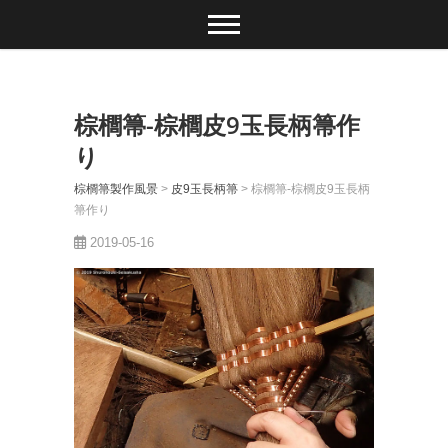
棕櫚箒-棕櫚皮9玉長柄箒作
り
棕櫚箒製作風景
>
皮9玉長柄箒
>
棕櫚箒-棕櫚皮9玉長柄
箒作り
2019-05-16