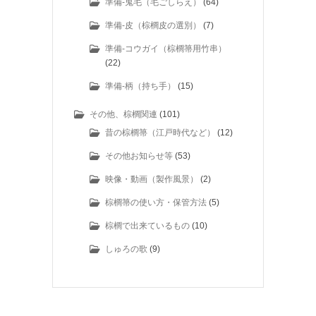
準備-鬼毛（毛ごしらえ）
(64)
準備-皮（棕櫚皮の選別）
(7)
準備-コウガイ（棕櫚箒用竹串）
(22)
準備-柄（持ち手）
(15)
その他、棕櫚関連
(101)
昔の棕櫚箒（江戸時代など）
(12)
その他お知らせ等
(53)
映像・動画（製作風景）
(2)
棕櫚箒の使い方・保管方法
(5)
棕櫚で出来ているもの
(10)
しゅろの歌
(9)