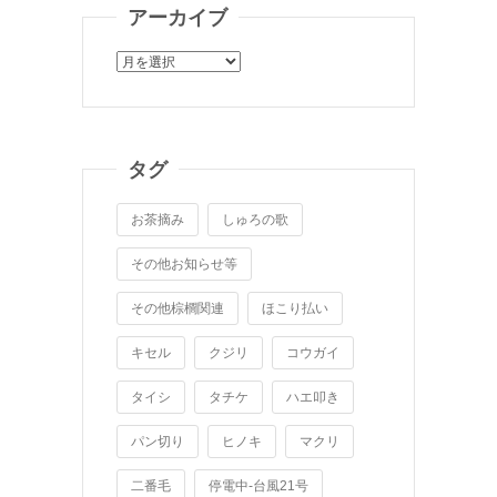
アーカイブ
ア
ー
カ
イ
ブ
タグ
お茶摘み
しゅろの歌
その他お知らせ等
その他棕櫚関連
ほこり払い
キセル
クジリ
コウガイ
タイシ
タチケ
ハエ叩き
パン切り
ヒノキ
マクリ
二番毛
停電中-台風21号