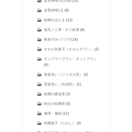
皮荒神箒3玉共柄
(15)
皮荒神箒1玉
(8)
棕櫚のはたき
(12)
鬼毛ミニ箒・すり鉢用
(9)
棒束子[キリワラ]
(14)
キセル型束子（キセルタワシ）
(2)
タンブラーブラシ・ポットブラシ
(6)
茶釜洗い（ツリガネ型）
(2)
茶釜洗い（吊紐型）
(1)
棕櫚の書道筆
(2)
特注の棕櫚箒
(5)
修理・修繕
(11)
棕櫚束子（たわし）
(3)