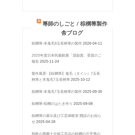
箒師のしごと / 棕櫚箒製作
舎ブログ
棕櫚箒-本鬼毛9玉長柄箒の製作
2026-04-11
2025年度日本民藝館展「奨励賞」受賞のご
報告
2025-11-24
製作風景-【棕櫚箒】鬼毛（タイシ）7玉長
柄箒と本鬼毛7玉長柄箒
2025-10-12
棕櫚箒-本鬼毛7玉長柄箒の製作
2025-09-30
棕櫚箒-棕櫚のはたき作り
2025-09-08
棕櫚箒の展示及び工芸体験室 開設のお知ら
せ
2025-04-28
和歌山県郷土伝統工芸品の棕櫚の片手箒の