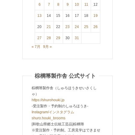
6
7
8
9
10
11
12
13
14
15
16
17
18
19
20
21
22
23
24
25
26
27
28
29
30
31
« 7月
9月 »
棕櫚箒製作舎 公式サイト
棕櫚箒製作舎（しゅろほうきせいさくし
ゃ）
https://shurohouki.jp
-受注製作・予約制のしゅろほうき-
Instagram/インスタグラム
shuro.houki_brooms
[和歌山県郷土伝統工芸品]棕櫚箒
※受注製作・予約制。工房見学はできませ