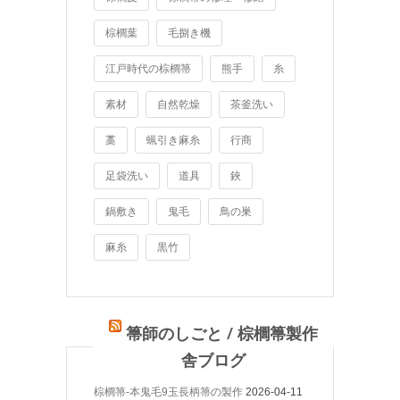
棕櫚葉
毛捌き機
江戸時代の棕櫚箒
熊手
糸
素材
自然乾燥
茶釜洗い
藁
蝋引き麻糸
行商
足袋洗い
道具
鋏
鍋敷き
鬼毛
鳥の巣
麻糸
黒竹
箒師のしごと / 棕櫚箒製作
舎ブログ
棕櫚箒-本鬼毛9玉長柄箒の製作
2026-04-11