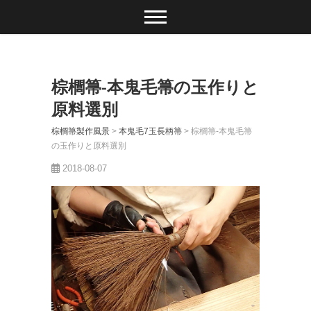
棕櫚箒-本鬼毛箒の玉作りと
原料選別
棕櫚箒製作風景
>
本鬼毛7玉長柄箒
>
棕櫚箒-本鬼毛箒
の玉作りと原料選別
2018-08-07