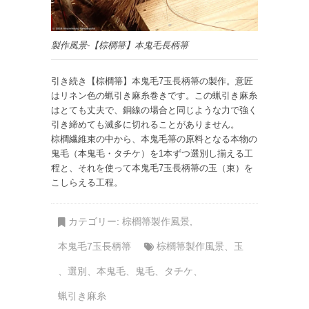
製作風景-【棕櫚箒】本鬼毛長柄箒
引き続き【棕櫚箒】本鬼毛7玉長柄箒の製作。意匠
はリネン色の蝋引き麻糸巻きです。この蝋引き麻糸
はとても丈夫で、銅線の場合と同じような力で強く
引き締めても滅多に切れることがありません。
棕櫚繊維束の中から、本鬼毛箒の原料となる本物の
鬼毛（本鬼毛・タチケ）を1本ずつ選別し揃える工
程と、それを使って本鬼毛7玉長柄箒の玉（束）を
こしらえる工程。
カテゴリー:
棕櫚箒製作風景
,
本鬼毛7玉長柄箒
棕櫚箒製作風景
、
玉
、
選別
、
本鬼毛
、
鬼毛
、
タチケ
、
蝋引き麻糸