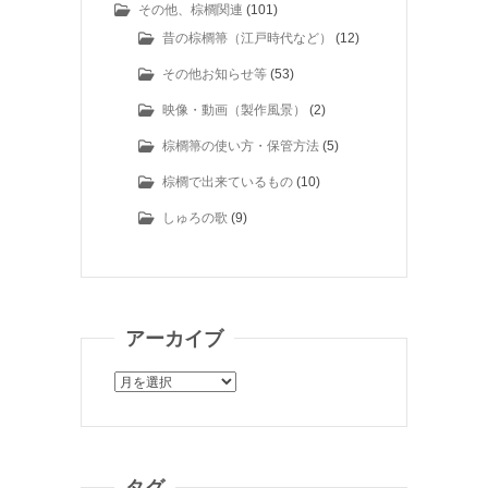
その他、棕櫚関連
(101)
昔の棕櫚箒（江戸時代など）
(12)
その他お知らせ等
(53)
映像・動画（製作風景）
(2)
棕櫚箒の使い方・保管方法
(5)
棕櫚で出来ているもの
(10)
しゅろの歌
(9)
アーカイブ
ア
ー
カ
イ
ブ
タグ