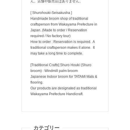
ん。店舗や販売店はありません。
[ Shurohouki-Seisakusha ]
Handmade broom shop of traditional
craftsperson from Wakayama Prefecture in
Japan. (Made to order / Reservation
required / No factory tour)
How to order : Reservation is required. A
traditional craftsperson makes it alone. It
may take a long time to complete.
[Traditional Crafts] Shuro Houki (Shuro
broom) : Windmill palm broom
Japanese Indoor broom for TATAMI Mats &
flooring.
Our products are designated as traditional
Wakayama Prefecture Handicraft.
カテゴリー