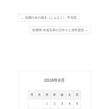
←
棕櫚の木の撞木（しゅもく）-平等院
棕櫚箒-本鬼毛箒の玉作りと原料選別
→
2018年8月
月
火
水
木
金
土
日
1
2
3
4
5