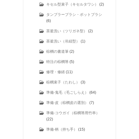
キセル型束子（キセルタワシ）
(2)
タンブラーブラシ・ポットブラシ
(6)
茶釜洗い（ツリガネ型）
(2)
茶釜洗い（吊紐型）
(1)
棕櫚の書道筆
(2)
特注の棕櫚箒
(5)
修理・修繕
(11)
棕櫚束子（たわし）
(3)
準備-鬼毛（毛ごしらえ）
(64)
準備-皮（棕櫚皮の選別）
(7)
準備-コウガイ（棕櫚箒用竹串）
(22)
準備-柄（持ち手）
(15)