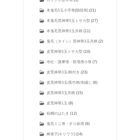
ロング小型手箒
(1)
本鬼毛5玉小手箒[階段箒]
(21)
本鬼毛荒神箒5玉トサカ型
(27)
本鬼毛荒神箒3玉共柄
(11)
鬼毛（タイシ）荒神箒3玉共柄
(2)
皮荒神箒5玉トサカ型
(10)
寺社・護摩壇・祭壇用小箒
(7)
皮荒神箒3玉/柄付き
(23)
皮荒神箒3玉/黒竹柄/糸綴じ
(6)
皮荒神箒3玉共柄
(15)
皮荒神箒1玉
(8)
棕櫚のはたき
(12)
鬼毛ミニ箒・すり鉢用
(9)
棒束子[キリワラ]
(14)