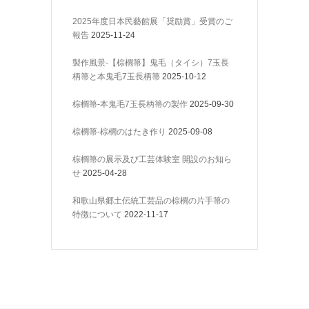
2025年度日本民藝館展「奨励賞」受賞のご
報告
2025-11-24
製作風景-【棕櫚箒】鬼毛（タイシ）7玉長
柄箒と本鬼毛7玉長柄箒
2025-10-12
棕櫚箒-本鬼毛7玉長柄箒の製作
2025-09-30
棕櫚箒-棕櫚のはたき作り
2025-09-08
棕櫚箒の展示及び工芸体験室 開設のお知ら
せ
2025-04-28
和歌山県郷土伝統工芸品の棕櫚の片手箒の
特徴について
2022-11-17