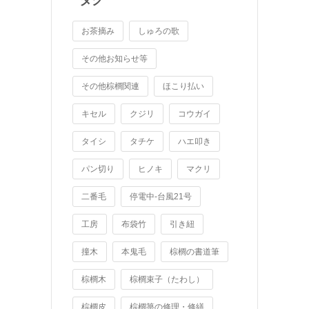
お茶摘み
しゅろの歌
その他お知らせ等
その他棕櫚関連
ほこり払い
キセル
クジリ
コウガイ
タイシ
タチケ
ハエ叩き
パン切り
ヒノキ
マクリ
二番毛
停電中-台風21号
工房
布袋竹
引き紐
撞木
本鬼毛
棕櫚の書道筆
棕櫚木
棕櫚束子（たわし）
棕櫚皮
棕櫚箒の修理・修繕