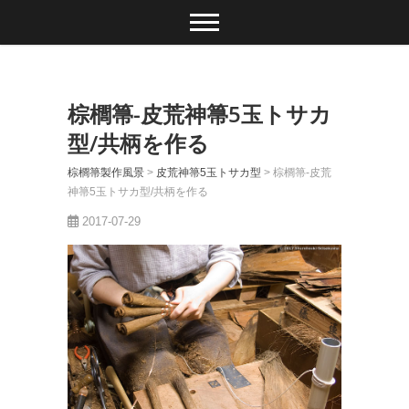
棕櫚箒-皮荒神箒5玉トサカ
型/共柄を作る
棕櫚箒製作風景
>
皮荒神箒5玉トサカ型
>
棕櫚箒-皮荒
神箒5玉トサカ型/共柄を作る
2017-07-29