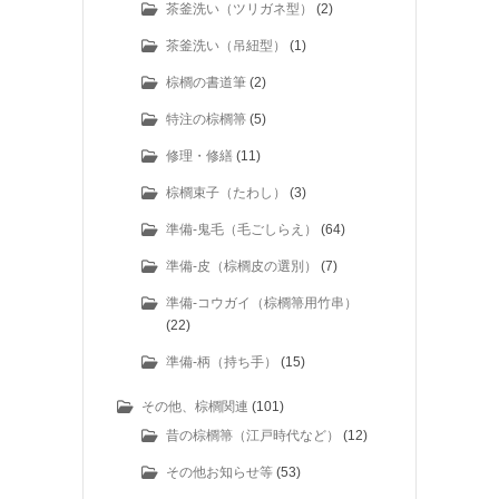
茶釜洗い（ツリガネ型）
(2)
茶釜洗い（吊紐型）
(1)
棕櫚の書道筆
(2)
特注の棕櫚箒
(5)
修理・修繕
(11)
棕櫚束子（たわし）
(3)
準備-鬼毛（毛ごしらえ）
(64)
準備-皮（棕櫚皮の選別）
(7)
準備-コウガイ（棕櫚箒用竹串）
(22)
準備-柄（持ち手）
(15)
その他、棕櫚関連
(101)
昔の棕櫚箒（江戸時代など）
(12)
その他お知らせ等
(53)