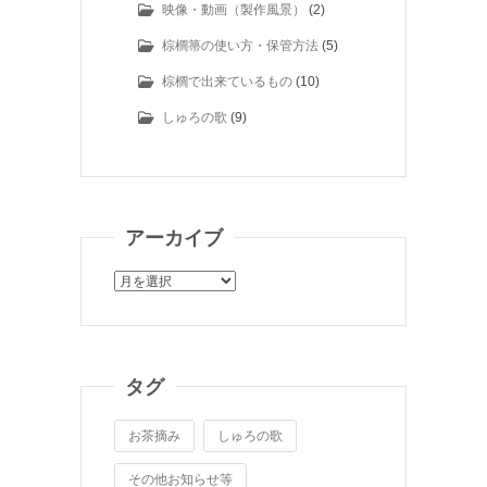
映像・動画（製作風景）
(2)
棕櫚箒の使い方・保管方法
(5)
棕櫚で出来ているもの
(10)
しゅろの歌
(9)
アーカイブ
ア
ー
カ
イ
ブ
タグ
お茶摘み
しゅろの歌
その他お知らせ等