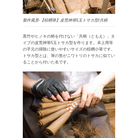
製作風景-【棕櫚箒】皮荒神箒5玉トサカ型/共柄
黒竹やヒノキの柄を付けない「共柄（ともえ）」タ
イプの皮荒神箒5玉トサカ型を作ります。卓上用等
の手元の掃除に使いやすいサイズの棕櫚小箒です。
トサカ型とは、箒の形がニワトリのトサカに似てい
ることから付いた名です。