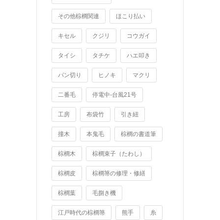
その他棕櫚関連
ほこり払い
キセル
クジリ
コウガイ
タイシ
タチケ
ハエ叩き
パン切り
ヒノキ
マクリ
二番毛
停電中-台風21号
工房
布袋竹
引き紐
撞木
本鬼毛
棕櫚の書道筆
棕櫚木
棕櫚束子（たわし）
棕櫚皮
棕櫚箒の修理・修繕
棕櫚葉
毛捌き機
江戸時代の棕櫚箒
熊手
糸