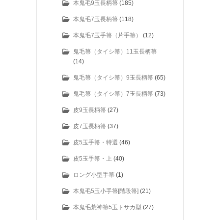
本鬼毛9玉長柄箒
(185)
本鬼毛7玉長柄箒
(118)
本鬼毛7玉手箒（片手箒）
(12)
鬼毛箒（タイシ箒）11玉長柄箒
(14)
鬼毛箒（タイシ箒）9玉長柄箒
(65)
鬼毛箒（タイシ箒）7玉長柄箒
(73)
皮9玉長柄箒
(27)
皮7玉長柄箒
(37)
皮5玉手箒・特選
(46)
皮5玉手箒・上
(40)
ロング小型手箒
(1)
本鬼毛5玉小手箒[階段箒]
(21)
本鬼毛荒神箒5玉トサカ型
(27)