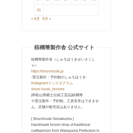
31
« 6月
8月 »
棕櫚箒製作舎 公式サイト
棕櫚箒製作舎（しゅろほうきせいさくし
ゃ）
https://shurohouki.jp
-受注製作・予約制のしゅろほうき-
Instagram/インスタグラム
shuro.houki_brooms
[和歌山県郷土伝統工芸品]棕櫚箒
※受注製作・予約制。工房見学はできませ
ん。店舗や販売店はありません。
[ Shurohouki-Seisakusha ]
Handmade broom shop of traditional
craftsperson from Wakayama Prefecture in