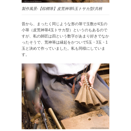
製作風景-【棕櫚箒】皮荒神箒5玉トサカ型/共柄
昔から、まったく同じような形の箒で玉数が4玉の
小箒（皮荒神箒4玉トサカ型）というのもあるので
すが、私の師匠は四という数字があまり好きでなか
ったそうで、荒神箒は縁起をかついで5玉・3玉・1
玉と決めて作っていました。私も同様にしていま
す。