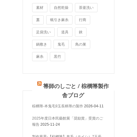
素材
自然乾燥
茶釜洗い
藁
蝋引き麻糸
行商
足袋洗い
道具
鋏
鍋敷き
鬼毛
鳥の巣
麻糸
黒竹
箒師のしごと / 棕櫚箒製作
舎ブログ
棕櫚箒-本鬼毛9玉長柄箒の製作
2026-04-11
2025年度日本民藝館展「奨励賞」受賞のご
報告
2025-11-24
製作風景-【棕櫚箒】鬼毛（タイシ）7玉長