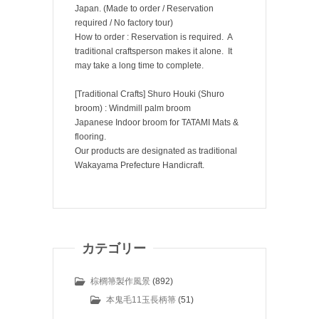
Japan. (Made to order / Reservation
required / No factory tour)
How to order : Reservation is required. A
traditional craftsperson makes it alone. It
may take a long time to complete.
[Traditional Crafts] Shuro Houki (Shuro
broom) : Windmill palm broom
Japanese Indoor broom for TATAMI Mats &
flooring.
Our products are designated as traditional
Wakayama Prefecture Handicraft.
カテゴリー
棕櫚箒製作風景
(892)
本鬼毛11玉長柄箒
(51)