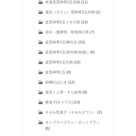
本鬼毛荒神箒3玉共柄
(11)
鬼毛（タイシ）荒神箒3玉共柄
(2)
皮荒神箒5玉トサカ型
(10)
寺社・護摩壇・祭壇用小箒
(7)
皮荒神箒3玉/柄付き
(23)
皮荒神箒3玉/黒竹柄/糸綴じ
(6)
皮荒神箒3玉共柄
(15)
皮荒神箒1玉
(8)
棕櫚のはたき
(12)
鬼毛ミニ箒・すり鉢用
(9)
棒束子[キリワラ]
(14)
キセル型束子（キセルタワシ）
(2)
タンブラーブラシ・ポットブラシ
(6)