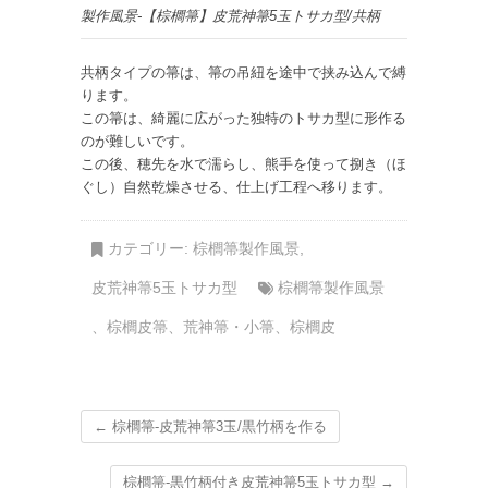
製作風景-【棕櫚箒】皮荒神箒5玉トサカ型/共柄
共柄タイプの箒は、箒の吊紐を途中で挟み込んで縛
ります。
この箒は、綺麗に広がった独特のトサカ型に形作る
のが難しいです。
この後、穂先を水で濡らし、熊手を使って捌き（ほ
ぐし）自然乾燥させる、仕上げ工程へ移ります。
カテゴリー:
棕櫚箒製作風景
,
皮荒神箒5玉トサカ型
棕櫚箒製作風景
、
棕櫚皮箒
、
荒神箒・小箒
、
棕櫚皮
←
棕櫚箒-皮荒神箒3玉/黒竹柄を作る
棕櫚箒-黒竹柄付き皮荒神箒5玉トサカ型
→