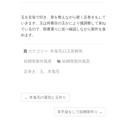
玉を玄翁で叩き、形を整えながら硬く足巻きをして
いきます。玉は何番目の玉かにより微調整して束ね
ているので、順番通りに並べ確認しながら製作を進
めます。
カテゴリー:
本鬼毛11玉長柄箒
,
棕櫚箒製作風景
棕櫚箒製作風景
、
足巻き
、
玉
、
本鬼毛
←
本鬼毛の選別と玉作り
革手袋をして棕櫚箒作り
→