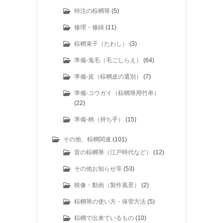
特注の棕櫚箒
(5)
修理・修繕
(11)
棕櫚束子（たわし）
(3)
準備-鬼毛（毛ごしらえ）
(64)
準備-皮（棕櫚皮の選別）
(7)
準備-コウガイ（棕櫚箒用竹串）
(22)
準備-柄（持ち手）
(15)
その他、棕櫚関連
(101)
昔の棕櫚箒（江戸時代など）
(12)
その他お知らせ等
(53)
映像・動画（製作風景）
(2)
棕櫚箒の使い方・保管方法
(5)
棕櫚で出来ているもの
(10)