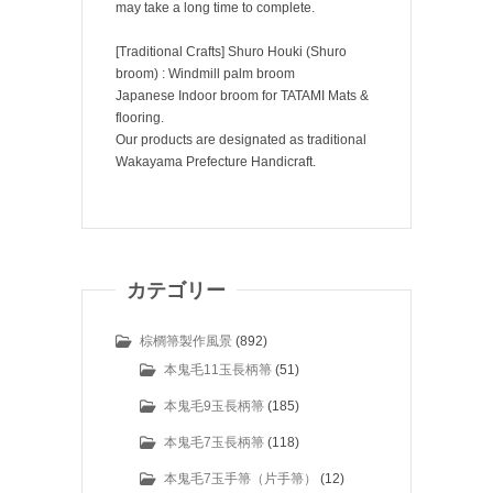
may take a long time to complete.
[Traditional Crafts] Shuro Houki (Shuro
broom) : Windmill palm broom
Japanese Indoor broom for TATAMI Mats &
flooring.
Our products are designated as traditional
Wakayama Prefecture Handicraft.
カテゴリー
棕櫚箒製作風景
(892)
本鬼毛11玉長柄箒
(51)
本鬼毛9玉長柄箒
(185)
本鬼毛7玉長柄箒
(118)
本鬼毛7玉手箒（片手箒）
(12)