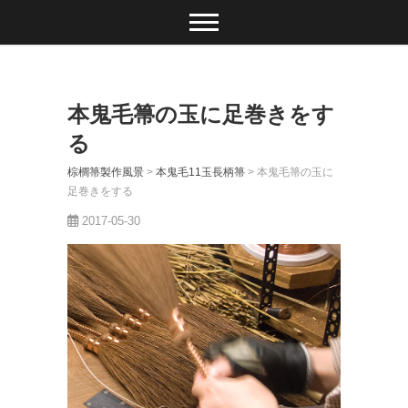
本鬼毛箒の玉に足巻きをす
る
棕櫚箒製作風景
>
本鬼毛11玉長柄箒
>
本鬼毛箒の玉に
足巻きをする
2017-05-30