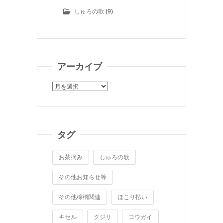
しゅろの歌
(9)
アーカイブ
ア
ー
カ
イ
ブ
タグ
お茶摘み
しゅろの歌
その他お知らせ等
その他棕櫚関連
ほこり払い
キセル
クジリ
コウガイ