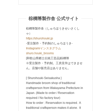
棕櫚箒製作舎 公式サイト
棕櫚箒製作舎（しゅろほうきせいさくし
ゃ）
https://shurohouki.jp
-受注製作・予約制のしゅろほうき-
Instagram/インスタグラム
shuro.houki_brooms
[和歌山県郷土伝統工芸品]棕櫚箒
※受注製作・予約制。工房見学はできませ
ん。店舗や販売店はありません。
[ Shurohouki-Seisakusha ]
Handmade broom shop of traditional
craftsperson from Wakayama Prefecture in
Japan. (Made to order / Reservation
required / No factory tour)
How to order : Reservation is required. A
traditional craftsperson makes it alone. It