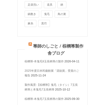
足袋洗い
道具
鋏
鍋敷き
鬼毛
鳥の巣
麻糸
黒竹
箒師のしごと / 棕櫚箒製作
舎ブログ
棕櫚箒-本鬼毛9玉長柄箒の製作
2026-04-11
2025年度日本民藝館展「奨励賞」受賞のご
報告
2025-11-24
製作風景-【棕櫚箒】鬼毛（タイシ）7玉長
柄箒と本鬼毛7玉長柄箒
2025-10-12
棕櫚箒-本鬼毛7玉長柄箒の製作
2025-09-30