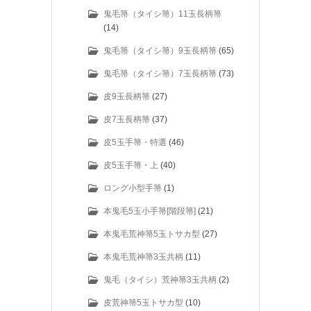
鬼毛箒（タイシ箒）11玉長柄箒
(14)
鬼毛箒（タイシ箒）9玉長柄箒
(65)
鬼毛箒（タイシ箒）7玉長柄箒
(73)
皮9玉長柄箒
(27)
皮7玉長柄箒
(37)
皮5玉手箒・特選
(46)
皮5玉手箒・上
(40)
ロング小型手箒
(1)
本鬼毛5玉小手箒[階段箒]
(21)
本鬼毛荒神箒5玉トサカ型
(27)
本鬼毛荒神箒3玉共柄
(11)
鬼毛（タイシ）荒神箒3玉共柄
(2)
皮荒神箒5玉トサカ型
(10)