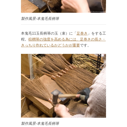
製作風景-本鬼毛長柄箒
本鬼毛11玉長柄箒の玉（束）に「
足巻き
」をする工
程。
棕櫚箒の強度を高める為には、足巻きの長さ・
きっちり作れているかどうかが重要
です。
製作風景-本鬼毛長柄箒