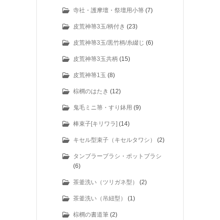
寺社・護摩壇・祭壇用小箒
(7)
皮荒神箒3玉/柄付き
(23)
皮荒神箒3玉/黒竹柄/糸綴じ
(6)
皮荒神箒3玉共柄
(15)
皮荒神箒1玉
(8)
棕櫚のはたき
(12)
鬼毛ミニ箒・すり鉢用
(9)
棒束子[キリワラ]
(14)
キセル型束子（キセルタワシ）
(2)
タンブラーブラシ・ポットブラシ
(6)
茶釜洗い（ツリガネ型）
(2)
茶釜洗い（吊紐型）
(1)
棕櫚の書道筆
(2)