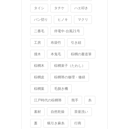
タイシ
タチケ
ハエ叩き
パン切り
ヒノキ
マクリ
二番毛
停電中-台風21号
工房
布袋竹
引き紐
撞木
本鬼毛
棕櫚の書道筆
棕櫚木
棕櫚束子（たわし）
棕櫚皮
棕櫚箒の修理・修繕
棕櫚葉
毛捌き機
江戸時代の棕櫚箒
熊手
糸
素材
自然乾燥
茶釜洗い
藁
蝋引き麻糸
行商