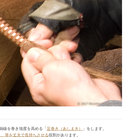
銅線を巻き強度を高める「
足巻き（あしまき）
」をします。
し、箒を丈夫で長持ちさせる
役割があります。