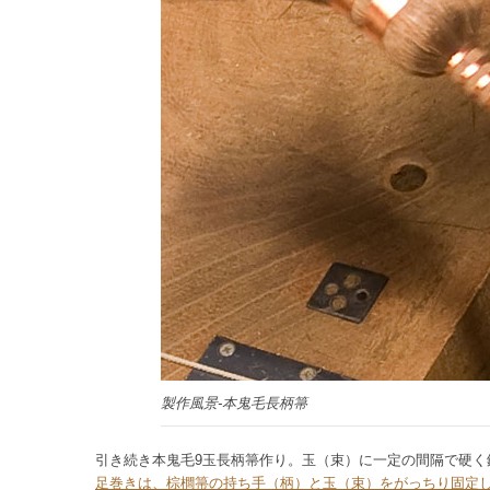
製作風景-本鬼毛長柄箒
引き続き本鬼毛9玉長柄箒作り。玉（束）に一定の間隔で硬く
足巻きは、棕櫚箒の持ち手（柄）と玉（束）をがっちり固定