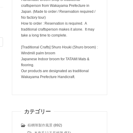
craftsperson from Wakayama Prefecture in
Japan. (Made to order / Reservation required /
No factory tour)
How to order : Reservation is required. A
traditional craftsperson makes it alone. It may
take a long time to complete.
[Traditional Crafts] Shuro Houki (Shuro broom) :
Windmill palm broom
Japanese Indoor broom for TATAMI Mats &
flooring.
Our products are designated as traditional
Wakayama Prefecture Handicraft.
カテゴリー
棕櫚箒製作風景
(892)