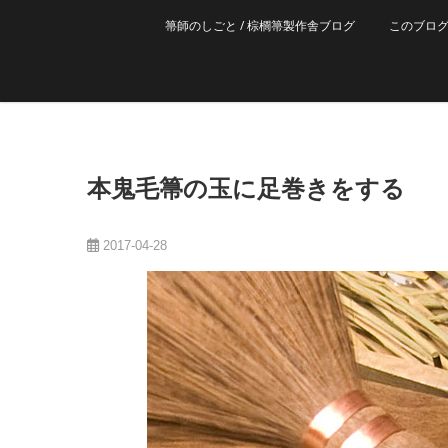
箒師のしごと / 棕櫚箒製作舎ブログ
このブロ
本鬼毛箒の玉に足巻きをする
2017-04-28