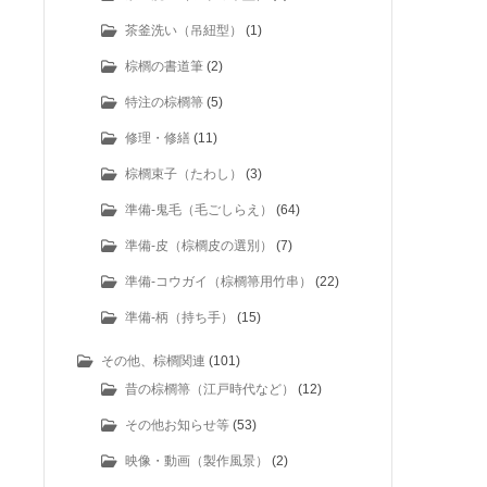
茶釜洗い（吊紐型）
(1)
棕櫚の書道筆
(2)
特注の棕櫚箒
(5)
修理・修繕
(11)
棕櫚束子（たわし）
(3)
準備-鬼毛（毛ごしらえ）
(64)
準備-皮（棕櫚皮の選別）
(7)
準備-コウガイ（棕櫚箒用竹串）
(22)
準備-柄（持ち手）
(15)
その他、棕櫚関連
(101)
昔の棕櫚箒（江戸時代など）
(12)
その他お知らせ等
(53)
映像・動画（製作風景）
(2)