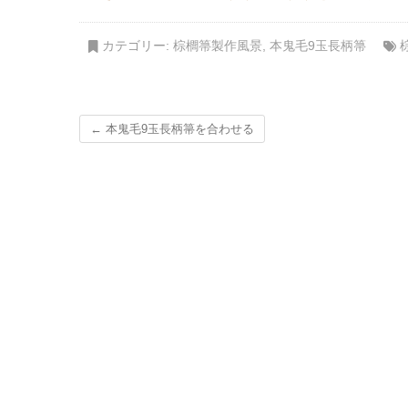
カテゴリー:
棕櫚箒製作風景
,
本鬼毛9玉長柄箒
←
本鬼毛9玉長柄箒を合わせる