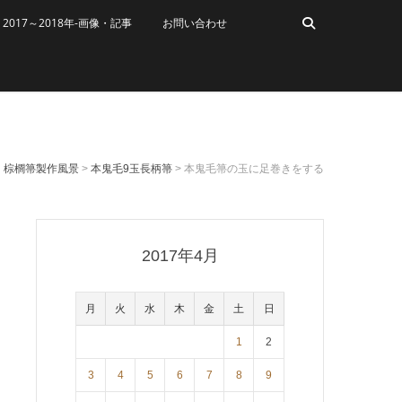
2017～2018年-画像・記事
お問い合わせ
棕櫚箒製作風景
>
本鬼毛9玉長柄箒
>
本鬼毛箒の玉に足巻きをする
2017年4月
月
火
水
木
金
土
日
1
2
3
4
5
6
7
8
9