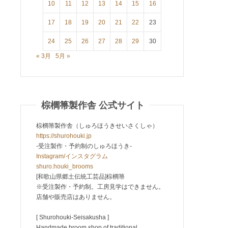
10
11
12
13
14
15
16
17
18
19
20
21
22
23
24
25
26
27
28
29
30
« 3月
5月 »
棕櫚箒製作舎 公式サイト
棕櫚箒製作舎（しゅろほうきせいさくしゃ）
https://shurohouki.jp
-受注製作・予約制のしゅろほうき-
Instagram/インスタグラム
shuro.houki_brooms
[和歌山県郷土伝統工芸品]棕櫚箒
※受注製作・予約制。工房見学はできません。
店舗や販売店はありません。
[ Shurohouki-Seisakusha ]
Handmade broom shop of traditional