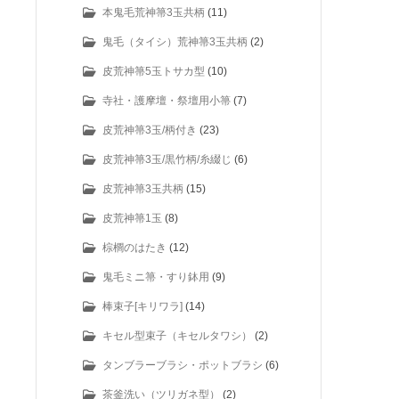
本鬼毛荒神箒3玉共柄
(11)
鬼毛（タイシ）荒神箒3玉共柄
(2)
皮荒神箒5玉トサカ型
(10)
寺社・護摩壇・祭壇用小箒
(7)
皮荒神箒3玉/柄付き
(23)
皮荒神箒3玉/黒竹柄/糸綴じ
(6)
皮荒神箒3玉共柄
(15)
皮荒神箒1玉
(8)
棕櫚のはたき
(12)
鬼毛ミニ箒・すり鉢用
(9)
棒束子[キリワラ]
(14)
キセル型束子（キセルタワシ）
(2)
タンブラーブラシ・ポットブラシ
(6)
茶釜洗い（ツリガネ型）
(2)