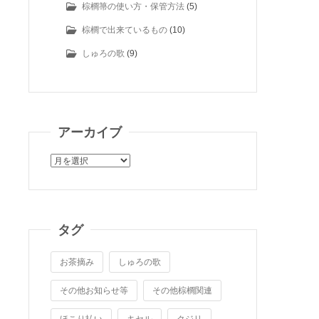
棕櫚箒の使い方・保管方法
(5)
棕櫚で出来ているもの
(10)
しゅろの歌
(9)
アーカイブ
ア
ー
カ
イ
ブ
タグ
お茶摘み
しゅろの歌
その他お知らせ等
その他棕櫚関連