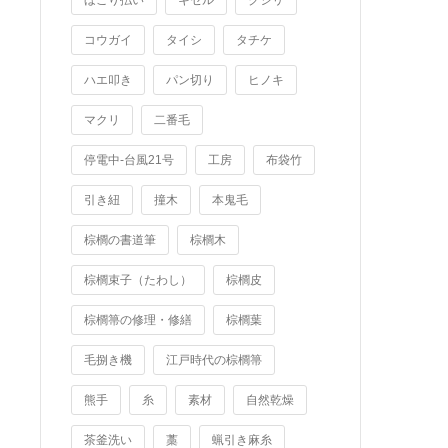
ほこり払い
キセル
クジリ
コウガイ
タイシ
タチケ
ハエ叩き
パン切り
ヒノキ
マクリ
二番毛
停電中-台風21号
工房
布袋竹
引き紐
撞木
本鬼毛
棕櫚の書道筆
棕櫚木
棕櫚束子（たわし）
棕櫚皮
棕櫚箒の修理・修繕
棕櫚葉
毛捌き機
江戸時代の棕櫚箒
熊手
糸
素材
自然乾燥
茶釜洗い
藁
蝋引き麻糸