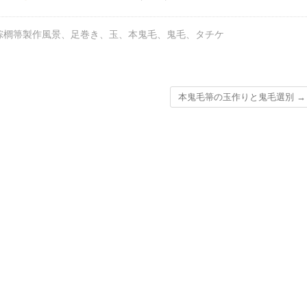
棕櫚箒製作風景
、
足巻き
、
玉
、
本鬼毛
、
鬼毛
、
タチケ
本鬼毛箒の玉作りと鬼毛選別
→