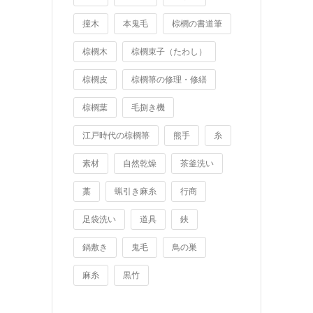
撞木
本鬼毛
棕櫚の書道筆
棕櫚木
棕櫚束子（たわし）
棕櫚皮
棕櫚箒の修理・修繕
棕櫚葉
毛捌き機
江戸時代の棕櫚箒
熊手
糸
素材
自然乾燥
茶釜洗い
藁
蝋引き麻糸
行商
足袋洗い
道具
鋏
鍋敷き
鬼毛
鳥の巣
麻糸
黒竹