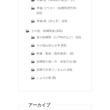
準備-皮（棕櫚皮の選別）
(7)
準備-コウガイ（棕櫚箒用竹串）
(22)
準備-柄（持ち手）
(15)
その他、棕櫚関連
(101)
昔の棕櫚箒（江戸時代など）
(12)
その他お知らせ等
(53)
映像・動画（製作風景）
(2)
棕櫚箒の使い方・保管方法
(5)
棕櫚で出来ているもの
(10)
しゅろの歌
(9)
アーカイブ