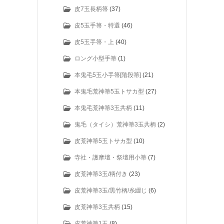
皮7玉長柄箒
(37)
皮5玉手箒・特選
(46)
皮5玉手箒・上
(40)
ロング小型手箒
(1)
本鬼毛5玉小手箒[階段箒]
(21)
本鬼毛荒神箒5玉トサカ型
(27)
本鬼毛荒神箒3玉共柄
(11)
鬼毛（タイシ）荒神箒3玉共柄
(2)
皮荒神箒5玉トサカ型
(10)
寺社・護摩壇・祭壇用小箒
(7)
皮荒神箒3玉/柄付き
(23)
皮荒神箒3玉/黒竹柄/糸綴じ
(6)
皮荒神箒3玉共柄
(15)
皮荒神箒1玉
(8)