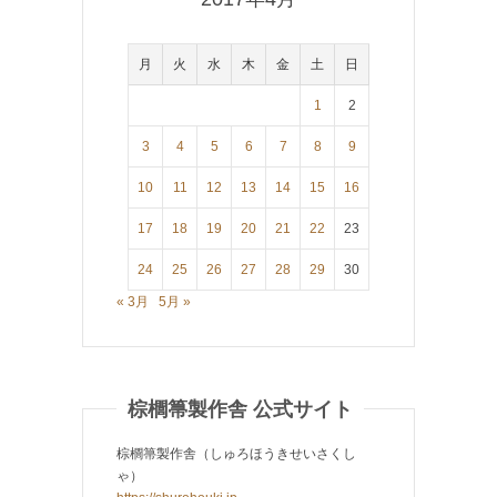
月
火
水
木
金
土
日
1
2
3
4
5
6
7
8
9
10
11
12
13
14
15
16
17
18
19
20
21
22
23
24
25
26
27
28
29
30
« 3月
5月 »
棕櫚箒製作舎 公式サイト
棕櫚箒製作舎（しゅろほうきせいさくし
ゃ）