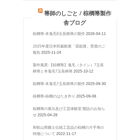
箒師のしごと / 棕櫚箒製作
舎ブログ
棕櫚箒-本鬼毛9玉長柄箒の製作
2026-04-11
2025年度日本民藝館展「奨励賞」受賞のご
報告
2025-11-24
製作風景-【棕櫚箒】鬼毛（タイシ）7玉長
柄箒と本鬼毛7玉長柄箒
2025-10-12
棕櫚箒-本鬼毛7玉長柄箒の製作
2025-09-30
棕櫚箒-棕櫚のはたき作り
2025-09-08
棕櫚箒の展示及び工芸体験室 開設のお知ら
せ
2025-04-28
和歌山県郷土伝統工芸品の棕櫚の片手箒の
特徴について
2022-11-17