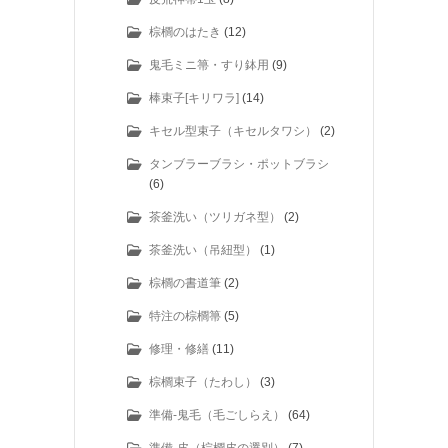
棕櫚のはたき
(12)
鬼毛ミニ箒・すり鉢用
(9)
棒束子[キリワラ]
(14)
キセル型束子（キセルタワシ）
(2)
タンブラーブラシ・ポットブラシ
(6)
茶釜洗い（ツリガネ型）
(2)
茶釜洗い（吊紐型）
(1)
棕櫚の書道筆
(2)
特注の棕櫚箒
(5)
修理・修繕
(11)
棕櫚束子（たわし）
(3)
準備-鬼毛（毛ごしらえ）
(64)