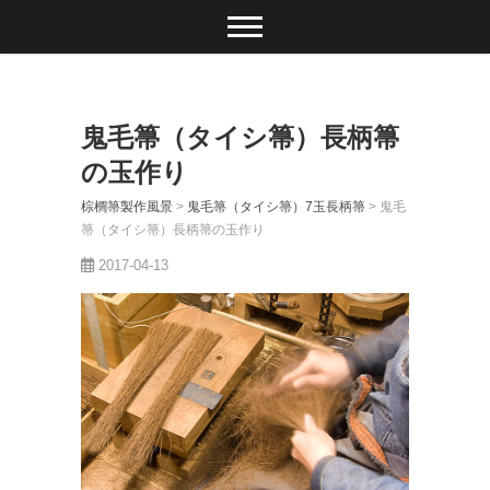
鬼毛箒（タイシ箒）長柄箒
の玉作り
棕櫚箒製作風景
>
鬼毛箒（タイシ箒）7玉長柄箒
>
鬼毛
箒（タイシ箒）長柄箒の玉作り
2017-04-13