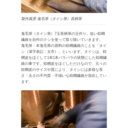
製作風景-鬼毛箒（タイシ箒）長柄箒
鬼毛箒（タイシ箒）7玉長柄箒の玉作り。短い棕櫚
繊維を自作のクシを使って取り除いていきます。
鬼毛箒・本鬼毛箒の原料の棕櫚繊維のことを「タイ
シ（漢字表記：太市）」といいます。タイシは、棕
櫚皮をほぐして1本1本バラバラの状態にした棕櫚繊
維の事です。棕櫚皮をほぐしただけなので、元々の
棕櫚皮のサイズや質により、タイシには多様な長
さ・太さの不均質・不揃いな棕櫚繊維が混在してい
ます。