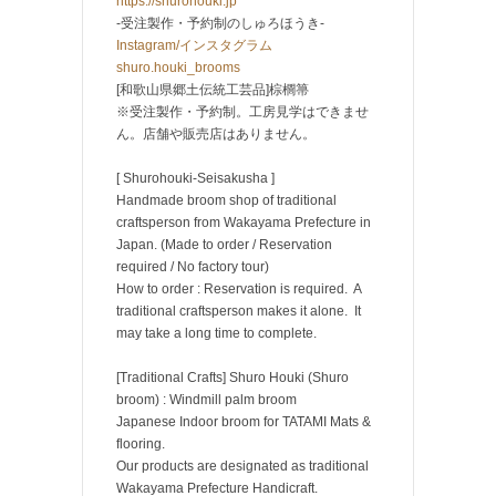
https://shurohouki.jp
-受注製作・予約制のしゅろほうき-
Instagram/インスタグラム
shuro.houki_brooms
[和歌山県郷土伝統工芸品]棕櫚箒
※受注製作・予約制。工房見学はできませ
ん。店舗や販売店はありません。
[ Shurohouki-Seisakusha ]
Handmade broom shop of traditional
craftsperson from Wakayama Prefecture in
Japan. (Made to order / Reservation
required / No factory tour)
How to order : Reservation is required. A
traditional craftsperson makes it alone. It
may take a long time to complete.
[Traditional Crafts] Shuro Houki (Shuro
broom) : Windmill palm broom
Japanese Indoor broom for TATAMI Mats &
flooring.
Our products are designated as traditional
Wakayama Prefecture Handicraft.