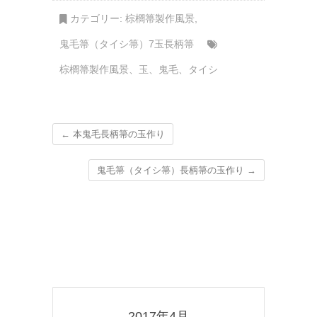
カテゴリー:
棕櫚箒製作風景
,
鬼毛箒（タイシ箒）7玉長柄箒
棕櫚箒製作風景
、
玉
、
鬼毛
、
タイシ
←
本鬼毛長柄箒の玉作り
鬼毛箒（タイシ箒）長柄箒の玉作り
→
2017年4月