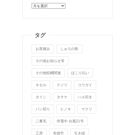
ア
ー
カ
イ
ブ
タグ
お茶摘み
しゅろの歌
その他お知らせ等
その他棕櫚関連
ほこり払い
キセル
クジリ
コウガイ
タイシ
タチケ
ハエ叩き
パン切り
ヒノキ
マクリ
二番毛
停電中-台風21号
工房
布袋竹
引き紐