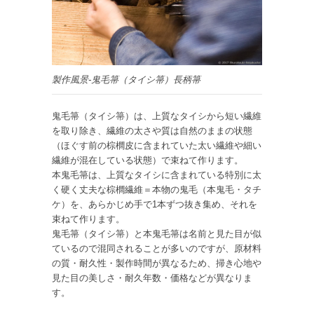
製作風景-鬼毛箒（タイシ箒）長柄箒
鬼毛箒（タイシ箒）は、上質なタイシから短い繊維
を取り除き、繊維の太さや質は自然のままの状態
（ほぐす前の棕櫚皮に含まれていた太い繊維や細い
繊維が混在している状態）で束ねて作ります。
本鬼毛箒は、上質なタイシに含まれている特別に太
く硬く丈夫な棕櫚繊維＝本物の鬼毛（本鬼毛・タチ
ケ）を、あらかじめ手で1本ずつ抜き集め、それを
束ねて作ります。
鬼毛箒（タイシ箒）と本鬼毛箒は名前と見た目が似
ているので混同されることが多いのですが、原材料
の質・耐久性・製作時間が異なるため、掃き心地や
見た目の美しさ・耐久年数・価格などが異なりま
す。