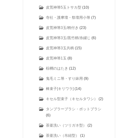
皮荒神箒5玉トサカ型
(10)
寺社・護摩壇・祭壇用小箒
(7)
皮荒神箒3玉/柄付き
(23)
皮荒神箒3玉/黒竹柄/糸綴じ
(6)
皮荒神箒3玉共柄
(15)
皮荒神箒1玉
(8)
棕櫚のはたき
(12)
鬼毛ミニ箒・すり鉢用
(9)
棒束子[キリワラ]
(14)
キセル型束子（キセルタワシ）
(2)
タンブラーブラシ・ポットブラシ
(6)
茶釜洗い（ツリガネ型）
(2)
茶釜洗い（吊紐型）
(1)