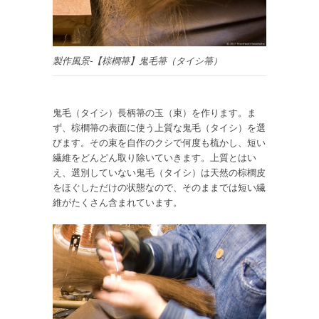
製作風景-【棕櫚箒】鬼毛箒（タイシ箒）
鬼毛（タイシ）長柄箒の玉（束）を作ります。ま
ず、棕櫚箒の表面に使う上質な鬼毛（タイシ）を選
びます。その束を自作のクシで何度も梳かし、短い
繊維をどんどん取り除いていきます。上質とはい
え、選別していない鬼毛（タイシ）は天然の棕櫚皮
をほぐしただけの状態なので、そのままでは短い繊
維がたくさん含まれています。