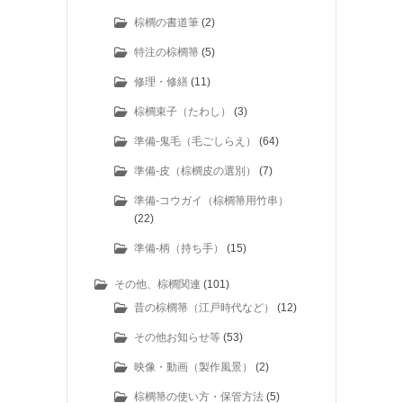
棕櫚の書道筆
(2)
特注の棕櫚箒
(5)
修理・修繕
(11)
棕櫚束子（たわし）
(3)
準備-鬼毛（毛ごしらえ）
(64)
準備-皮（棕櫚皮の選別）
(7)
準備-コウガイ（棕櫚箒用竹串）
(22)
準備-柄（持ち手）
(15)
その他、棕櫚関連
(101)
昔の棕櫚箒（江戸時代など）
(12)
その他お知らせ等
(53)
映像・動画（製作風景）
(2)
棕櫚箒の使い方・保管方法
(5)