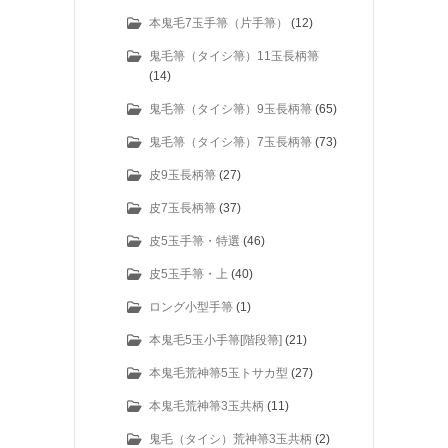
本鬼毛7玉手箒（片手箒）
(12)
鬼毛箒（タイシ箒）11玉長柄箒
(14)
鬼毛箒（タイシ箒）9玉長柄箒
(65)
鬼毛箒（タイシ箒）7玉長柄箒
(73)
皮9玉長柄箒
(27)
皮7玉長柄箒
(37)
皮5玉手箒・特選
(46)
皮5玉手箒・上
(40)
ロング小型手箒
(1)
本鬼毛5玉小手箒[階段箒]
(21)
本鬼毛荒神箒5玉トサカ型
(27)
本鬼毛荒神箒3玉共柄
(11)
鬼毛（タイシ）荒神箒3玉共柄
(2)