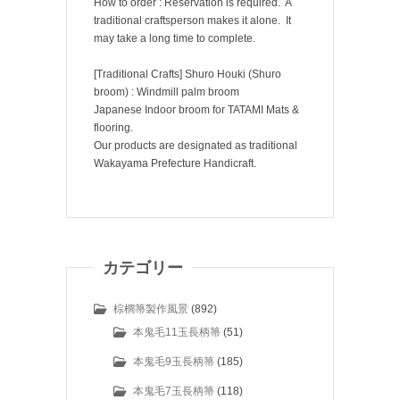
How to order : Reservation is required. A
traditional craftsperson makes it alone. It
may take a long time to complete.
[Traditional Crafts] Shuro Houki (Shuro
broom) : Windmill palm broom
Japanese Indoor broom for TATAMI Mats &
flooring.
Our products are designated as traditional
Wakayama Prefecture Handicraft.
カテゴリー
棕櫚箒製作風景
(892)
本鬼毛11玉長柄箒
(51)
本鬼毛9玉長柄箒
(185)
本鬼毛7玉長柄箒
(118)