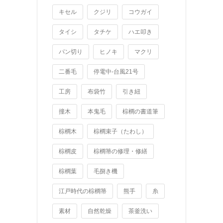
キセル
クジリ
コウガイ
タイシ
タチケ
ハエ叩き
パン切り
ヒノキ
マクリ
二番毛
停電中-台風21号
工房
布袋竹
引き紐
撞木
本鬼毛
棕櫚の書道筆
棕櫚木
棕櫚束子（たわし）
棕櫚皮
棕櫚箒の修理・修繕
棕櫚葉
毛捌き機
江戸時代の棕櫚箒
熊手
糸
素材
自然乾燥
茶釜洗い