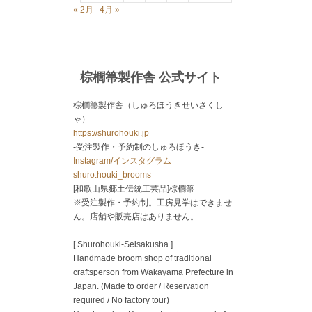
« 2月
4月 »
棕櫚箒製作舎 公式サイト
棕櫚箒製作舎（しゅろほうきせいさくし
ゃ）
https://shurohouki.jp
-受注製作・予約制のしゅろほうき-
Instagram/インスタグラム
shuro.houki_brooms
[和歌山県郷土伝統工芸品]棕櫚箒
※受注製作・予約制。工房見学はできませ
ん。店舗や販売店はありません。
[ Shurohouki-Seisakusha ]
Handmade broom shop of traditional
craftsperson from Wakayama Prefecture in
Japan. (Made to order / Reservation
required / No factory tour)