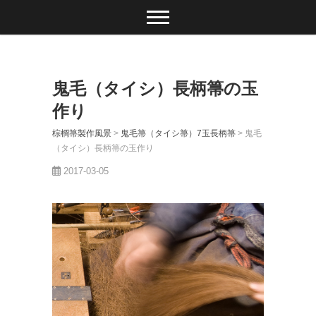
鬼毛（タイシ）長柄箒の玉
作り
棕櫚箒製作風景
>
鬼毛箒（タイシ箒）7玉長柄箒
>
鬼毛
（タイシ）長柄箒の玉作り
2017-03-05