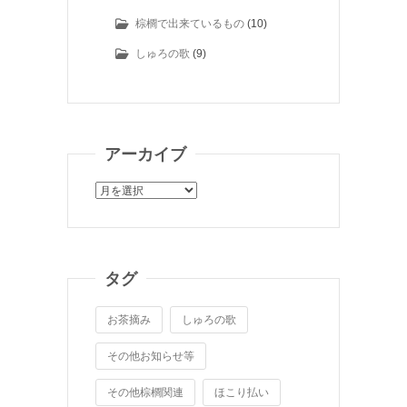
棕櫚で出来ているもの
(10)
しゅろの歌
(9)
アーカイブ
ア
ー
カ
イ
ブ
タグ
お茶摘み
しゅろの歌
その他お知らせ等
その他棕櫚関連
ほこり払い