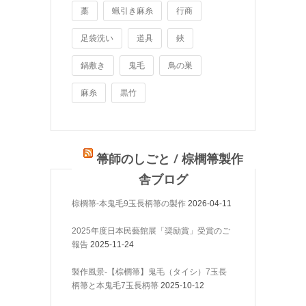
藁
蝋引き麻糸
行商
足袋洗い
道具
鋏
鍋敷き
鬼毛
鳥の巣
麻糸
黒竹
箒師のしごと / 棕櫚箒製作
舎ブログ
棕櫚箒-本鬼毛9玉長柄箒の製作
2026-04-11
2025年度日本民藝館展「奨励賞」受賞のご
報告
2025-11-24
製作風景-【棕櫚箒】鬼毛（タイシ）7玉長
柄箒と本鬼毛7玉長柄箒
2025-10-12