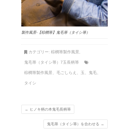
製作風景-【棕櫚箒】鬼毛箒（タイシ箒）
カテゴリー:
棕櫚箒製作風景
,
鬼毛箒（タイシ箒）7玉長柄箒
棕櫚箒製作風景
、
毛ごしらえ
、
玉
、
鬼毛
、
タイシ
←
ヒノキ柄の本鬼毛長柄箒
鬼毛箒（タイシ箒）を合わせる
→