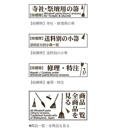
【棕櫚箒】寺社・祭壇用の箒
【棕櫚箒】送料別の小箒
【棕櫚箒】修理・特注
■商品一覧・全商品を見る