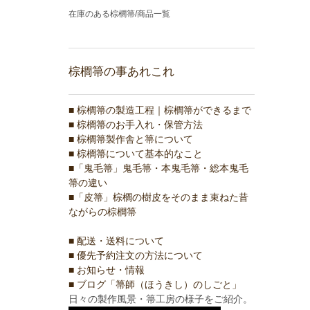
在庫のある棕櫚箒/商品一覧
棕櫚箒の事あれこれ
■ 棕櫚箒の製造工程｜棕櫚箒ができるまで
■ 棕櫚箒のお手入れ・保管方法
■ 棕櫚箒製作舎と箒について
■ 棕櫚箒について基本的なこと
■「鬼毛箒」鬼毛箒・本鬼毛箒・総本鬼毛
箒の違い
■「皮箒」棕櫚の樹皮をそのまま束ねた昔
ながらの棕櫚箒
■ 配送・送料について
■ 優先予約注文の方法について
■ お知らせ・情報
■ ブログ「箒師（ほうきし）のしごと」
日々の製作風景・箒工房の様子をご紹介。