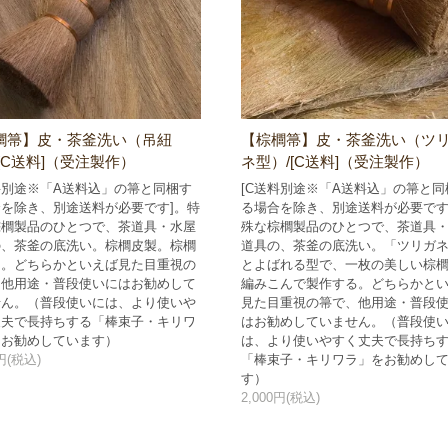
櫚箒】皮・茶釜洗い（吊紐
【棕櫚箒】皮・茶釜洗い（ツ
[C送料]（受注製作）
ネ型）/[C送料]（受注製作）
料別途※「A送料込」の箒と同梱す
[C送料別途※「A送料込」の箒と同
を除き、別途送料が必要です]。特
る場合を除き、別途送料が必要です
棕櫚製品のひとつで、茶道具・水屋
殊な棕櫚製品のひとつで、茶道具
の、茶釜の底洗い。棕櫚皮製。棕櫚
道具の、茶釜の底洗い。「ツリガ
き。どちらかといえば見た目重視の
とよばれる型で、一枚の美しい棕
、他用途・普段使いにはお勧めして
編みこんで製作する。どちらかと
せん。（普段使いには、より使いや
見た目重視の箒で、他用途・普段
丈夫で長持ちする「棒束子・キリワ
はお勧めしていません。（普段使
をお勧めしています）
は、より使いやすく丈夫で長持ち
0円(税込)
「棒束子・キリワラ」をお勧めし
す）
2,000円(税込)