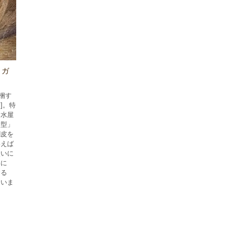
リガ
梱す
]。特
・水屋
ネ型」
櫚皮を
いえば
使いに
いに
する
ていま