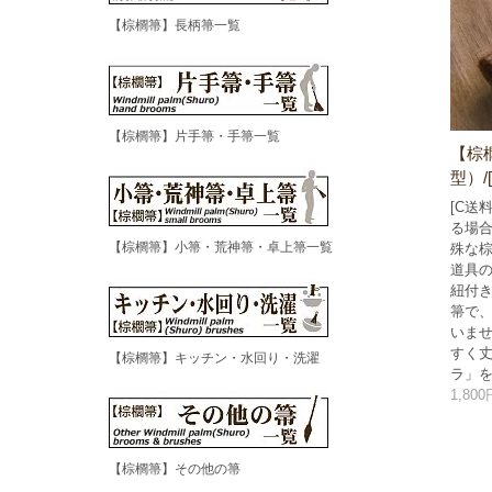
【棕櫚箒】長柄箒一覧
【棕櫚箒】片手箒・手箒一覧
【棕
型）/
[C送
る場合
【棕櫚箒】小箒・荒神箒・卓上箒一覧
殊な
道具
紐付
箒で
いま
すく
【棕櫚箒】キッチン・水回り・洗濯
ラ」
1,80
【棕櫚箒】その他の箒