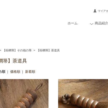
マイア
ホーム
商品紹
>
【棕櫚箒】その他の箒
>
【棕櫚箒】茶道具
櫚箒】茶道具
め順
|
価格順
|
新着順