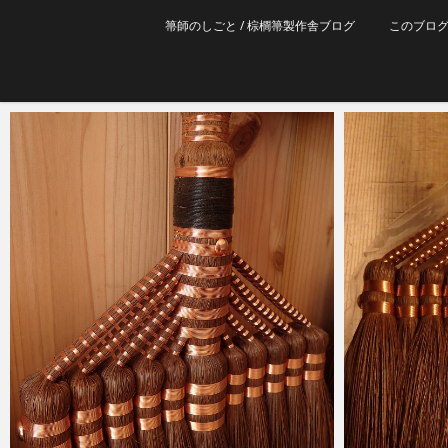
箒師のしごと / 棕櫚箒製作舎ブログ
このブロ