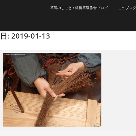
箒師のしごと / 棕櫚箒製作舎ブログ
このブロ
日: 2019-01-13